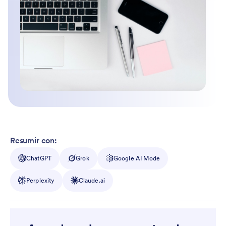
Resumir con:
ChatGPT
Grok
Google AI Mode
Perplexity
Claude.ai