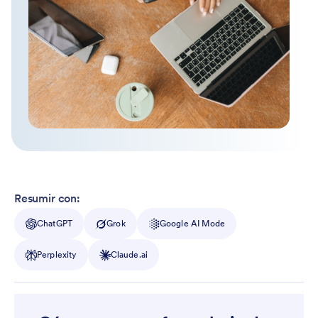
Resumir con:
ChatGPT
Grok
Google AI Mode
Perplexity
Claude.ai