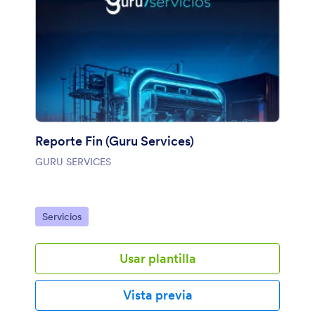
Reporte Fin (Guru Services)
GURU SERVICES
Ir a Categoría:
Servicios
Usar plantilla
Vista previa