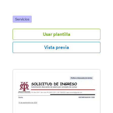
Ir a Categoría:
Servicios
Usar plantilla
Vista previa