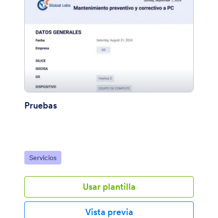
Pruebas
Ir a Categoría:
Servicios
Usar plantilla
Vista previa