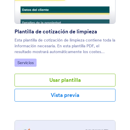
Plantilla de cotización de limpieza
Esta plantilla de cotización de limpieza contiene toda la
información necesaria. En esta plantilla PDF, el
resultado mostrará automáticamente los costes
calculados para cada servicio, y el importe total de los
Ir a Categoría:
Servicios
servicios seleccionados.
Usar plantilla
Vista previa