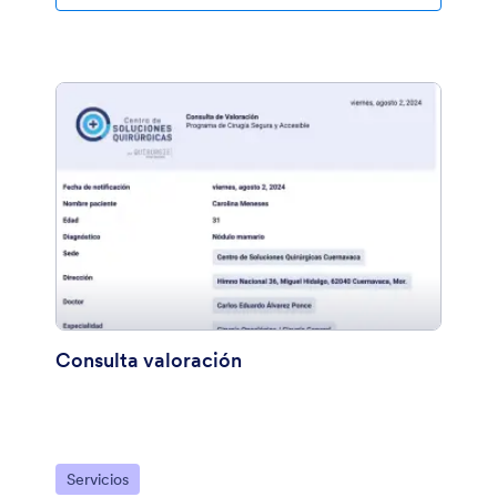
Consulta valoración
Ir a Categoría:
Servicios