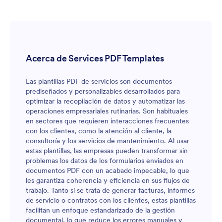
entrega de la unidad en óptimas condiciones
Conforme a lo establecido en la Ley 1480 de 2011 –
Estatuto del Consumidor, la garantía legal se hace
efectiva mediante la reparación del bien cuando ello es
técnicamente posible, sin evidenciarse una falla grave
o reiterada que haga procedente el cambio del
Acerca de Services PDF Templates
vehículo o la devolución del dinero. En consecuencia,
la solicitud de reparación por garantía es procedente
Las plantillas PDF de servicios son documentos
de acuerdo con la normativa vigente y los lineamientos
prediseñados y personalizables desarrollados para
del fabricante. Para GRUPO UMA la satisfacción de
optimizar la recopilación de datos y automatizar las
nuestros clientes es fundamental. Por ello,
operaciones empresariales rutinarias. Son habituales
continuaremos atentos a cualquier requerimiento
en sectores que requieren interacciones frecuentes
adicional y brindaremos el acompañamiento necesario
con los clientes, como la atención al cliente, la
a través de nuestra red de centros de servicio
consultoría y los servicios de mantenimiento. Al usar
autorizados. Cordialmente; Departamento de servicios
estas plantillas, las empresas pueden transformar sin
postventa Grupo UMA.
problemas los datos de los formularios enviados en
documentos PDF con un acabado impecable, lo que
les garantiza coherencia y eficiencia en sus flujos de
trabajo. Tanto si se trata de generar facturas, informes
de servicio o contratos con los clientes, estas plantillas
facilitan un enfoque estandarizado de la gestión
documental, lo que reduce los errores manuales y