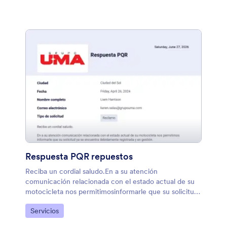
Respuesta PQR repuestos
Reciba un cordial saludo.En a su atención
comunicación relacionada con el estado actual de su
motocicleta nos permitimosinformarle que su solicitud
ya se encuentra debidamente registrada y en
Ir a Categoría:
Servicios
gestión.Actualmente, el repuesto requerido se
encuentra en proceso de abastecimiento desde casa