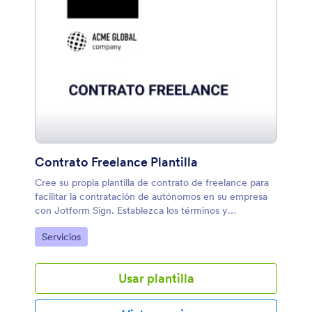
automatizado de alta calidad utilizando la plantilla de
propuesta de limpieza de Jotform Sign.
Contrato Freelance Plantilla
Cree su propia plantilla de contrato de freelance para
facilitar la contratación de autónomos en su empresa
con Jotform Sign. Establezca los términos y
condiciones para su trabajador freelance y recopile
Ir a Categoría:
Servicios
firmas legalmente vinculantes; una vez que todas las
partes hayan firmado, recibirá una copia del contrato
para sus registros. Incluso puede insertar su contrato
Usar plantilla
en su portal de incorporación para facilitar el
acceso.Personalizar su plantilla de Contrato Freelance
para que coincida con su marca y siga los requisitos de