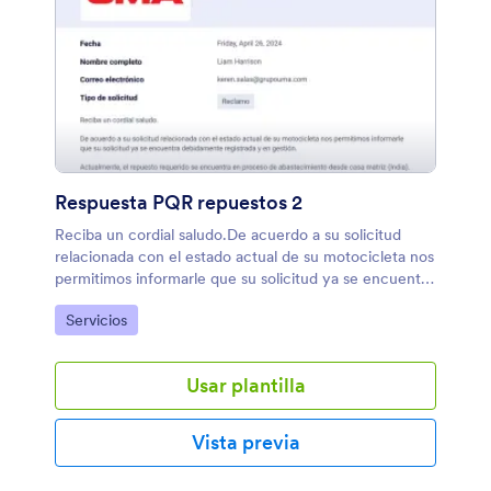
Respuesta PQR repuestos 2
Reciba un cordial saludo.De acuerdo a su solicitud
relacionada con el estado actual de su motocicleta nos
permitimos informarle que su solicitud ya se encuentra
debidamente registrada y en gestión. Actualmente, el
Ir a Categoría:
Servicios
repuesto requerido se encuentra en proceso de
abastecimiento desde casa matriz (India). Una vez que
reciba en nuestro inventario, se procederá de manera
Usar plantilla
prioritaria con su asignación al centro de servicio
correspondiente, para continuar con el proceso de
reparación. Tan pronto se cuente con la disponibilidad
Vista previa
del repuesto y se realice la intervención respectiva, el
centro de servicio se estará comunicando para la