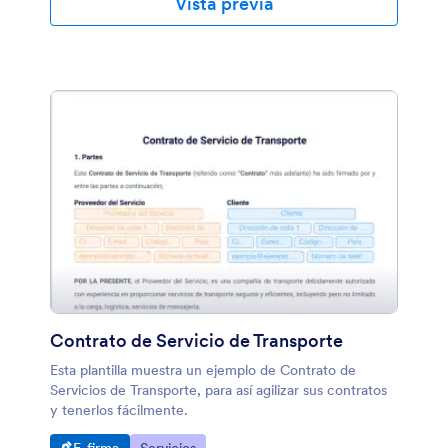
Vista previa
recursos humanos de su empresa es sencillo con
nuestro creador de formularios de arrastrar y soltar.
Agregue más campos de formulario, edite las reglas y
expectativas del contrato, cambie los diseños de
fuente y color, y más. Luego, una vez que haya
terminado de diseñar su contrato, envíelo a sus
trabajadores independientes y supervise el proceso de
firma de principio a fin. Contrata de forma más
inteligente con Jotform Sign.
Contrato de Servicio de Transporte
Esta plantilla muestra un ejemplo de Contrato de
Servicios de Transporte, para así agilizar sus contratos
y tenerlos fácilmente.
Ir a Categoría:
Ir a Categoría: