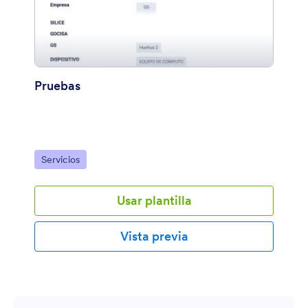
Pruebas
Ir a Categoría:
Servicios
Usar plantilla
Vista previa