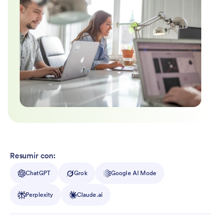
Resumir con:
ChatGPT
Grok
Google AI Mode
Perplexity
Claude.ai