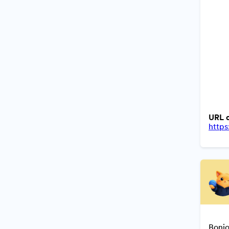
URL d
http
Bonjo