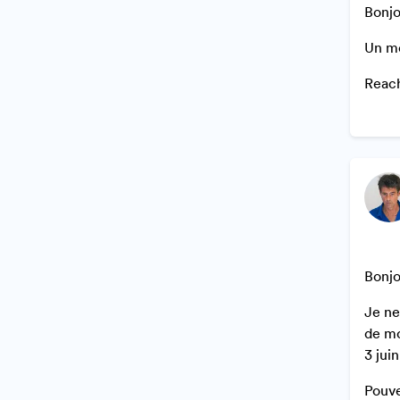
Bonjo
Un me
Reach
Bonjo
Je ne
de mo
3 jui
Pouve