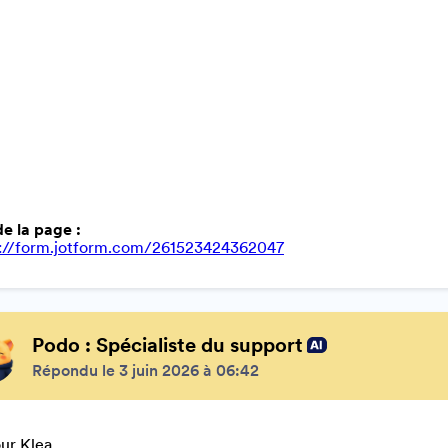
e la page :
s://form.jotform.com/261523424362047
Podo : Spécialiste du support
Répondu le 3 juin 2026 à 06:42
ur Klea,