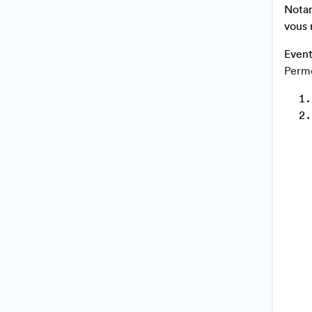
Notam
vous 
Event
Perme