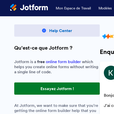
Mon Espace de Travail
Modèles
Help Center
Qu'est-ce que Jotform ?
Enquê
Jotform is a
free
online form builder
which
helps you create online forms without writing
a single line of code.
Essayez Jotform !
Bonjo
At Jotform, we want to make sure that you’re
J'ai 
getting the online form builder help that you