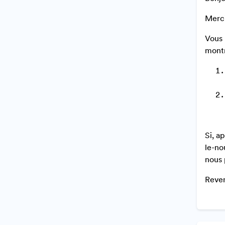
Merci
Vous 
montr
Si, a
le-no
nous 
Reven