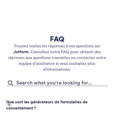
FAQ
Trouvez toutes les réponses à vos questions sur
Jotform
. Consultez notre FAQ pour obtenir des
réponses aux questions courantes ou contactez notre
équipe d'assistance si vous souhaitez plus
Discutez avec l'assistant de formulaire Copilote pour
d'informations.
apporter les modifications de contenu ou de design
dont vous avez besoin.
Satisfait de votre formulaire généré par IA ? Partagez-
le ou intégrez-le pour collecter des réponses.
Que sont les générateurs de formulaires de
consentement ?