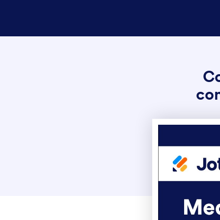
Co
co