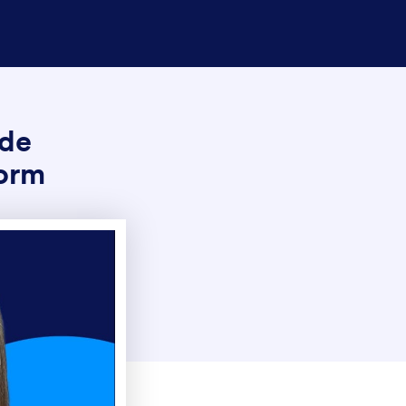
 de
orm