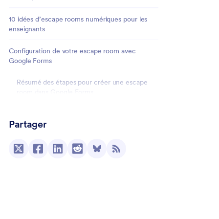
10 idées d’escape rooms numériques pour les
enseignants
Configuration de votre escape room avec
Google Forms
Résumé des étapes pour créer une escape
room dans Google Forms
Jotform, l’alternative idéale à Google Forms pour
Partager
les escape rooms