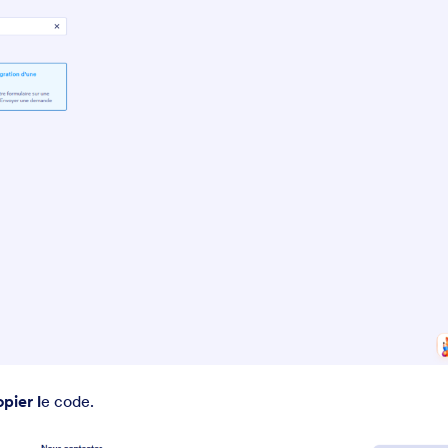
pier l
e code.