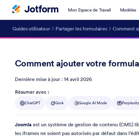
Mon Espace de Travail
Modèles
Guides utilisateur
Partager les formulaires
Comment ajo
Comment ajouter votre formula
Dernière mise à jour :
14 avril 2026
Post ID
Résumer avec :
ChatGPT
Grok
Google AI Mode
Perplexit
Joomla
est un système de gestion de contenu (CMS) libr
les iframes ne soient pas autorisés par défaut dans l’éd