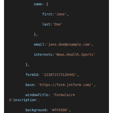
name:
 {
first:
'Jane'
,
last:
'Doe'
            },
email:
'jane.doe@example.com'
,
interests:
'News,Health,Sports'
        },
formId
: 
'223072173120441'
,
base
: 
'https://form.jotform.com/'
,
windowTitle
: 
'Formulaire 
d'
inscription
'
,
background
: 
'#FFA500'
,