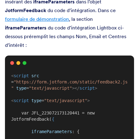
insérant des
iframeParameters
dans l’objet
JotformFeedback
du code d’intégration. Dans ce
formulaire de démonstration
, la section
iframeParameters
du code d’intégration Lightbox ci-
dessous préremplit les champs Nom, Email et Centres
d’intérêt :
<
script
src
=
"https://form.jotform.com/static/feedback2.js
"
type
=
"text/javascript"
></
script
>
<
script
type
=
"text/javascript"
>
    var JFL_223072173120441 = new 
JotformFeedback(
{
iframeParameters
: {