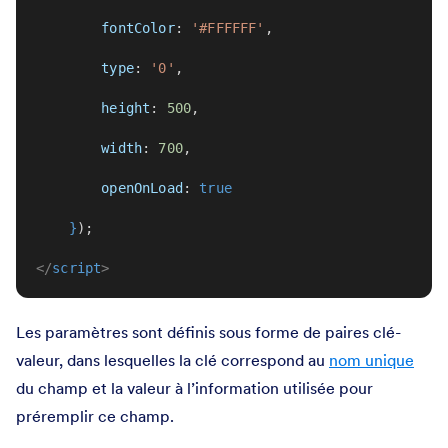
fontColor
: 
'#FFFFFF'
,
type
: 
'0'
,
height
: 
500
,
width
: 
700
,
openOnLoad
: 
true
}
);
</
script
>
Les paramètres sont définis sous forme de paires clé-
valeur, dans lesquelles la clé correspond au
nom unique
du champ et la valeur à l’information utilisée pour
préremplir ce champ.