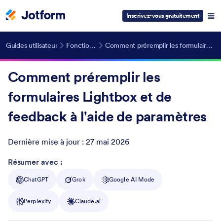
Inscrivez-vous gratuitement
Guides utilisateur
Fonctionnalités avancées
Comment préremplir les formulaires Lightbox et de feedback à l'aide de paramètres
Comment préremplir les
formulaires Lightbox et de
feedback à l'aide de paramètres
Dernière mise à jour :
27 mai 2026
Post ID
Résumer avec :
ChatGPT
Grok
Google AI Mode
Perplexity
Claude.ai