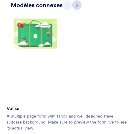
Modèles connexes
Précédent
Suivant
Apple Field
A transparent form theme with big red apple background.
Valise
Favoris :
8
Sélectionnés :
91
A multiple page form with fancy and well designed travel
En savoir plus
suitcase background. Make sure to preview the form live to see
its actual view.