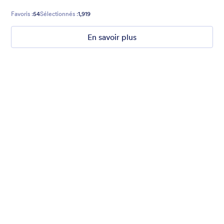
Favoris :
54
Sélectionnés :
1,919
En savoir plus
Nonprofit Christmas Celebration
Form theme for Christmas holidays
Favoris :
8
Sélectionnés :
92