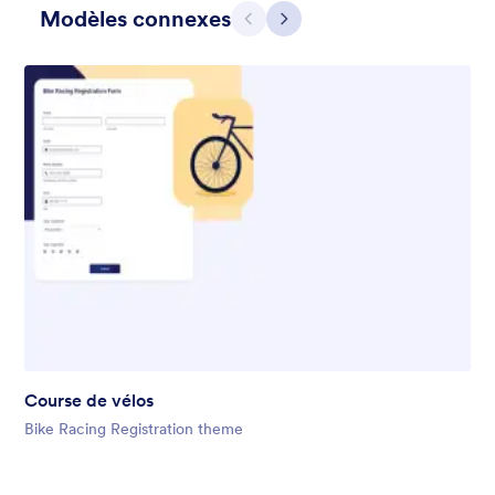
Modèles connexes
Précédent
Suivant
Gift from Santa
registration form to reaceive gift from santa..
Course de vélos
Favoris :
25
Sélectionnés :
849
Bike Racing Registration theme
En savoir plus