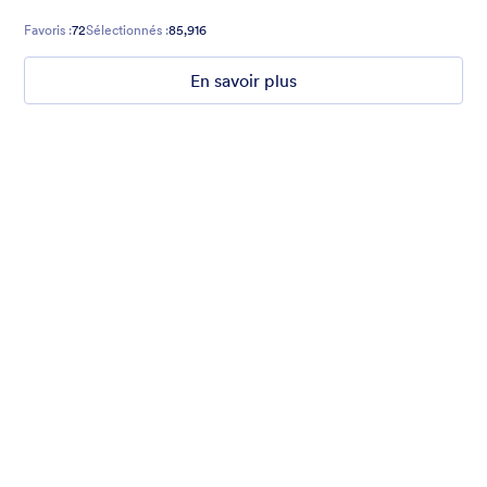
Favoris :
72
Sélectionnés :
85,916
En savoir plus
What are your weekend plans?
This fun poll asks what people are doing this weekend. Set to a
photo of someone jumping.
Favoris :
15
Sélectionnés :
1,235