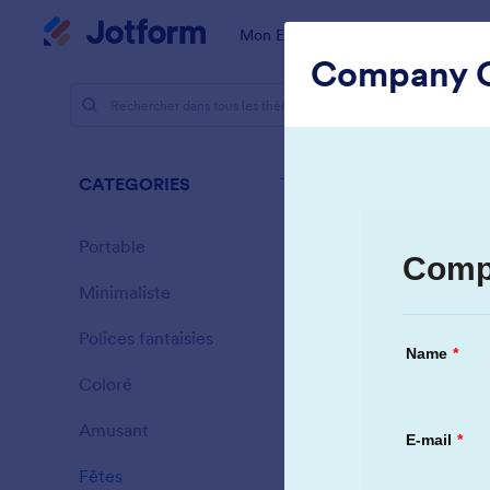
Début du dialogue
Mon Espace de Travail
Modèles
Company C
Thèmes
Fêtes
CATEGORIES
Tout
71 thèmes
Portable
46
Minimaliste
154
Polices fantaisies
20
Coloré
16
Amusant
32
New Year 
Fêtes
71