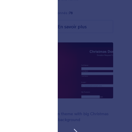
Favoris :
4
Sélectionnés :
78
En savoir plus
Gifts
oliday?
Christmas form theme with big Christmas
stmas form
Tree and gifts background
r any
ked a