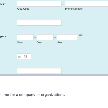
e for new years eve
Form theme for Holidays season.
th colorful fireworks
Holiday decorations with fushcia
 on a classical clock.
Lucinda Grande font family.
tionnés :
137
Favoris :
4
Sélectionnés :
97
En savoir plus
En savoir plus
heme for a company or organizations.
hing
Company Christmas Party
for Christmas
Christmas party form theme for