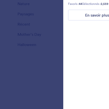
decorating a
Nature
18
Favoris :
44
Sélectionnés :
2,559
Paysages
11
En savoir plus
Favoris :
8
Sélec
Récent
3
Mother's Day
10
Halloween
15
Christmas
Turn your fo
form using t
gifts backgr