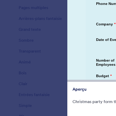
A Form them
Pages multiples
countdown wi
15
springing out
Arrières-plans fantaisie
177
Favoris :
2
Sélec
Grand texte
38
Sombre
21
Transparent
17
Animé
47
Bois
22
Clair
110
Aperçu
Entrées fantaisie
66
Christmas party form t
Simple
127
Tree Light
Form theme 