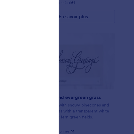
Favoris :
2
Sélectionnés :
164
En savoir plus
Pinecones and evergreen grass
new year's
Winter scene with snowy pinecones and
ur form
evergreen grass with a transparent white
ange the
form with light fern green fields.
r.
Favoris :
12
Sélectionnés :
14