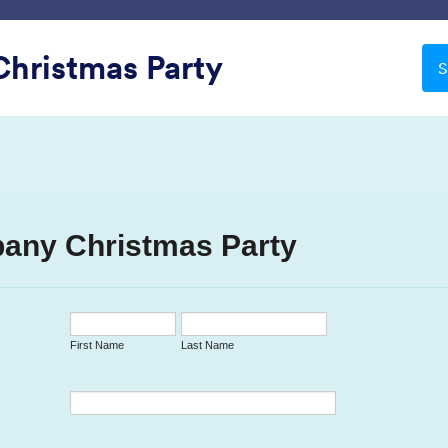
Intégrations
Produits
Assistance
Entreprise
hristmas Party
S
Fêtes
Countdown
Holiday Gift