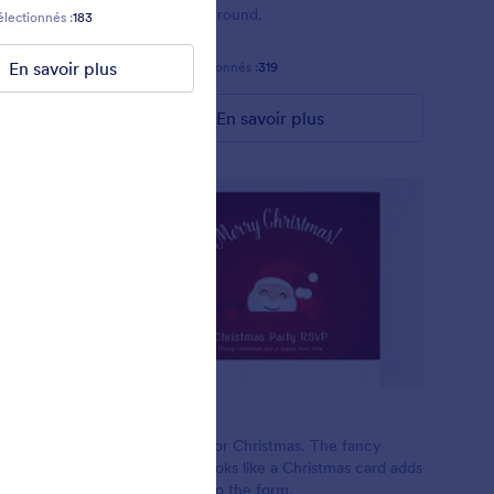
 and a
table as background.
électionnés :
183
Favoris :
6
Sélectionnés :
169
een fields
En savoir plus
En savoir plus
Favoris :
5
Sélectionnés :
319
En savoir plus
Dear Santa
lers
Form theme for Christmas. The fancy
header that looks like a Christmas card adds
a nice touch to the form.