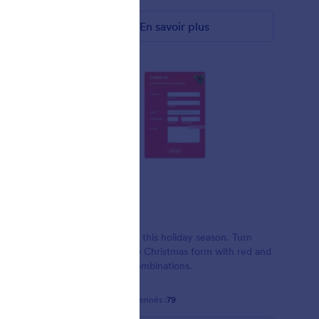
En savoir plus
Holly
, it's all
A form theme this holiday season. Turn
the
your form into Christmas form with red and
ng snows
white color combinations.
e form
Favoris :
2
Sélectionnés :
79