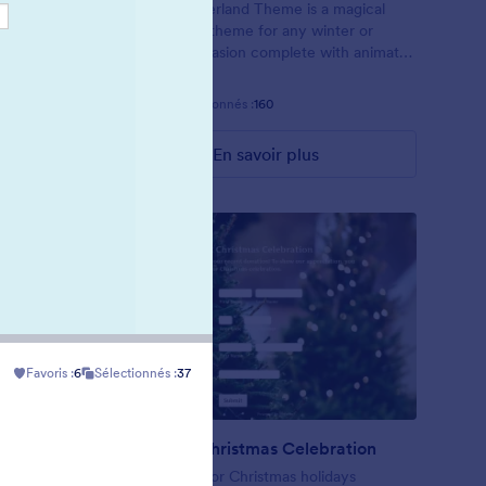
 Christmas
Winter Wonderland Theme is a magical
 pendants.
gift-wrapped theme for any winter or
christmas occasion complete with animated
snow!
Favoris :
5
Sélectionnés :
160
En savoir plus
Favoris :
6
Sélectionnés :
37
Nonprofit Christmas Celebration
 a company
Form theme for Christmas holidays