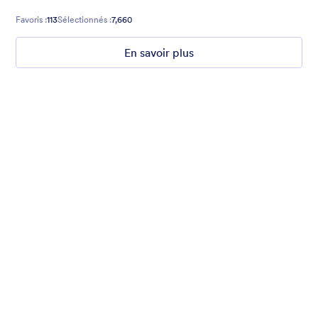
chill will come over your form users.
Favoris :
113
Sélectionnés :
7,660
En savoir plus
Nonprofit Christmas Celebration
Form theme for Christmas holidays
Favoris :
8
Sélectionnés :
92