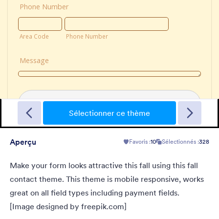
Garage Sale
A form theme with garage background. Ideal for garage sale
donation form.
Sélectionner ce thème
Aperçu
Favoris :
10
Sélectionnés :
328
Favoris :
5
Sélectionnés :
49
En savoir plus
Make your form looks attractive this fall using this fall
contact theme. This theme is mobile responsive, works
great on all field types including payment fields.
[Image designed by freepik.com]