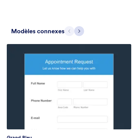
Modèles connexes
Précédent
Suivant
Apple Field
A transparent form theme with big red apple background.
Favoris :
8
Sélectionnés :
91
En savoir plus
Grand Bleu