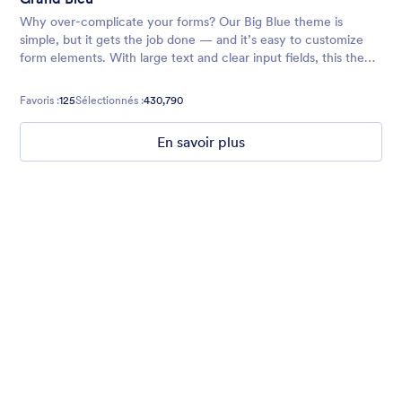
Why over-complicate your forms? Our Big Blue theme is
simple, but it gets the job done — and it’s easy to customize
form elements. With large text and clear input fields, this theme
is inclusive and great for users who are visually impaired.
Favoris :
125
Sélectionnés :
430,790
En savoir plus
Nonprofit Christmas Celebration
Form theme for Christmas holidays
Favoris :
8
Sélectionnés :
92