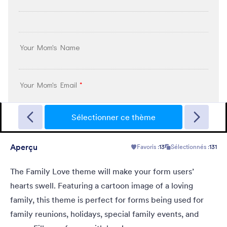
Garage Sale
A form theme with garage background. Ideal for garage sale
donation form.
Sélectionner ce thème
Aperçu
Favoris :
13
Sélectionnés :
131
Favoris :
5
Sélectionnés :
49
En savoir plus
The Family Love theme will make your form users’
hearts swell. Featuring a cartoon image of a loving
family, this theme is perfect for forms being used for
family reunions, holidays, special family events, and