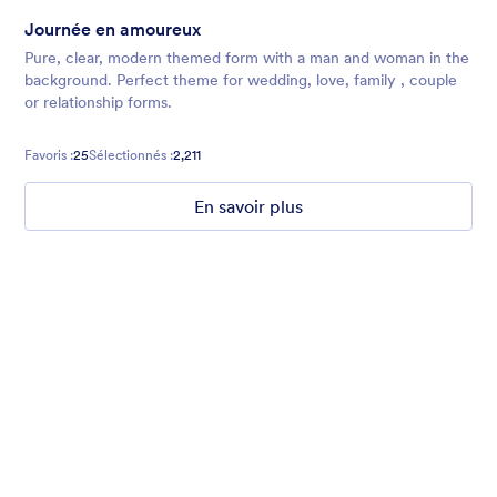
Journée en amoureux
Pure, clear, modern themed form with a man and woman in the
background. Perfect theme for wedding, love, family , couple
or relationship forms.
Favoris :
25
Sélectionnés :
2,211
En savoir plus
Nonprofit Christmas Celebration
Form theme for Christmas holidays
Favoris :
8
Sélectionnés :
92