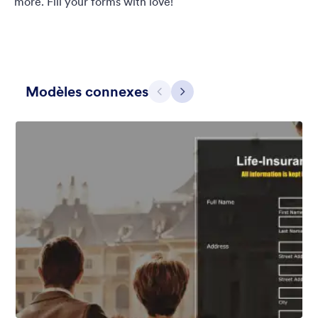
more. Fill your forms with love!
Modèles connexes
Précédent
Suivant
Apple Field
A transparent form theme with big red apple background.
Favoris :
8
Sélectionnés :
91
En savoir plus