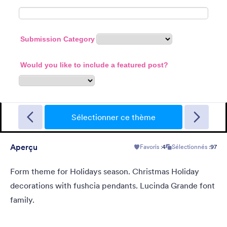
New Year Countdown
A Form theme for new years eve countdown with colorful
fireworks springing out on a classical clock.
Sélectionner ce thème
Aperçu
Favoris :
4
Sélectionnés :
97
Favoris :
2
Sélectionnés :
137
En savoir plus
Form theme for Holidays season. Christmas Holiday
decorations with fushcia pendants. Lucinda Grande font
family.