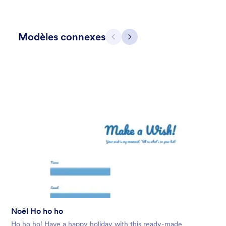
Modèles connexes
Précédent
Suivant
Holiday Gift
Form theme for Holidays season. Christmas Holiday decorations
with fushcia pendants. Lucinda Grande font family.
Favoris :
4
Sélectionnés :
97
En savoir plus
Noël Ho ho ho
Ho ho ho! Have a happy holiday with this ready-made