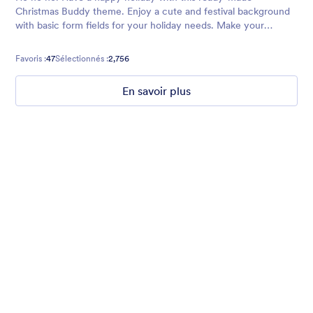
Christmas Buddy theme. Enjoy a cute and festival background
with basic form fields for your holiday needs. Make your
audience feel welcome with Santa and his trusty reindeer.
Favoris :
47
Sélectionnés :
2,756
En savoir plus
Winter Wonderland
Winter Wonderland Theme is a magical gift-wrapped theme for
any winter or christmas occasion complete with animated
snow!
Favoris :
5
Sélectionnés :
160