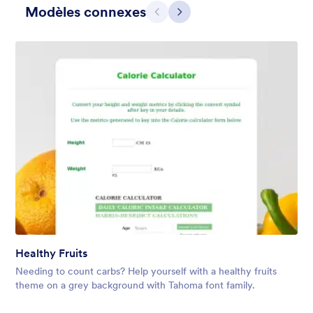
Modèles connexes
Précédent
Suivant
Apple Field
A transparent form theme with big red apple background.
Healthy Fruits
Favoris :
8
Sélectionnés :
91
Needing to count carbs? Help yourself with a healthy fruits
En savoir plus
theme on a grey background with Tahoma font family.