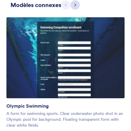
Modèles connexes
Précédent
Suivant
Apple Field
A transparent form theme with big red apple background.
Olympic Swimming
Favoris :
8
Sélectionnés :
91
A form for swimming sports. Clear underwater photo shot in an
En savoir plus
Olympic pool for background. Floating transparent form with
clear white fields.