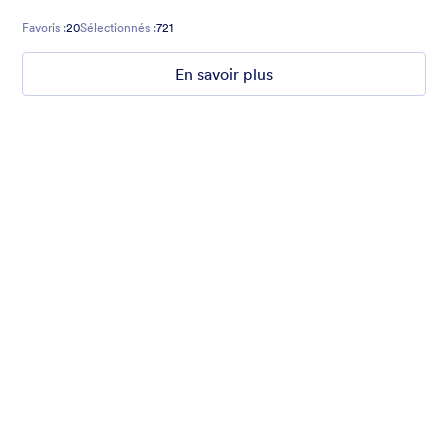
Favoris :
20
Sélectionnés :
721
En savoir plus
Nonprofit Christmas Celebration
Form theme for Christmas holidays
Favoris :
8
Sélectionnés :
92