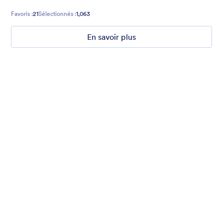
Favoris :
21
Sélectionnés :
1,063
En savoir plus
Mellow
Form theme with minimal light colors ideal for schools and
nonprofit forms.
Favoris :
18
Sélectionnés :
219