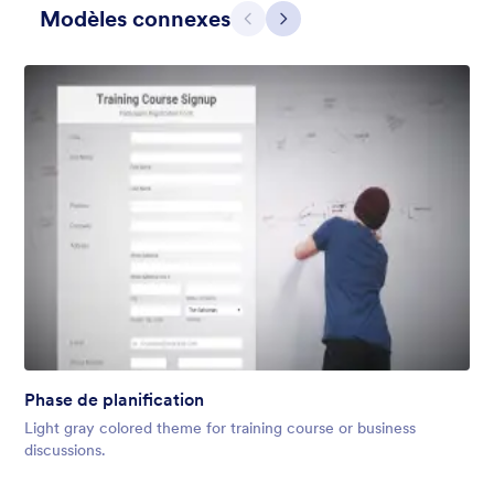
Modèles connexes
Précédent
Suivant
Hairdressers
Form theme for hairdressers or any related business but can
also be used on any types of form.
Phase de planification
Favoris :
9
Sélectionnés :
247
Light gray colored theme for training course or business
En savoir plus
discussions.