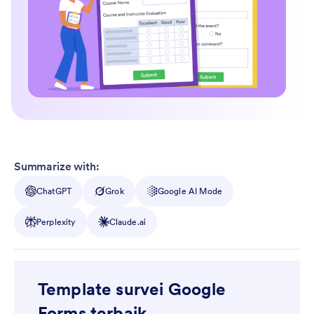
Summarize with:
ChatGPT
Grok
Google AI Mode
Perplexity
Claude.ai
Template survei Google
Forms terbaik