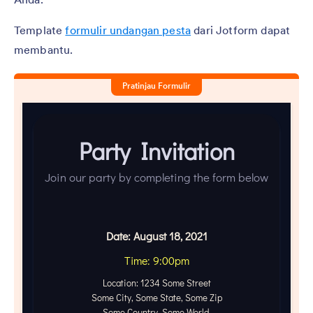
Template
formulir undangan pesta
dari Jotform dapat
membantu.