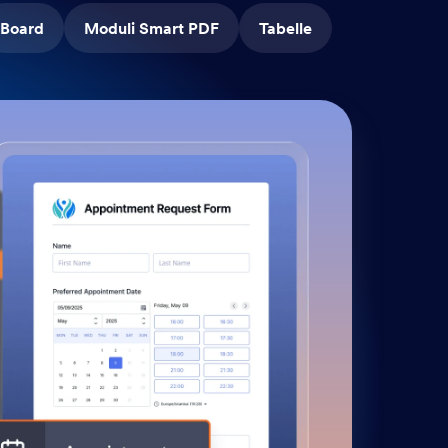
Board
Moduli Smart PDF
Tabelle
Fl
Tras