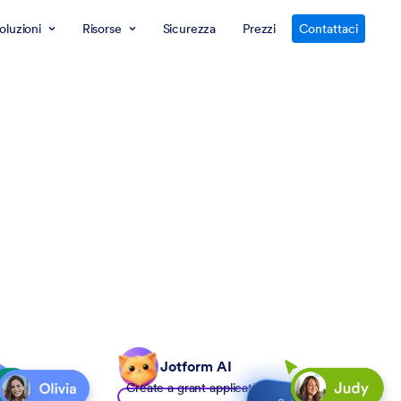
oluzioni
Risorse
Sicurezza
Prezzi
Contattaci
Jotform AI
Create a grant application form to