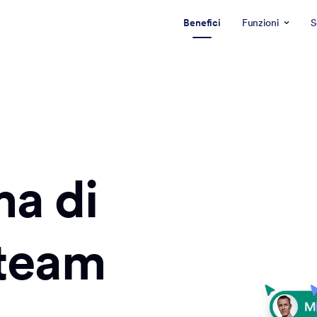
Benefici
Funzioni
S
ma di
 team