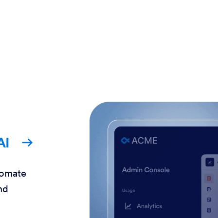
AI
tomate
nd