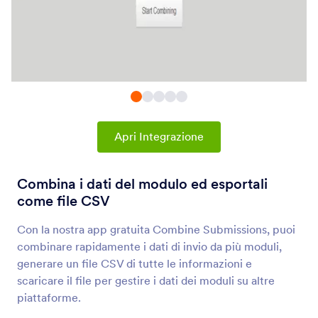
Integrazioni Modulo
Analisi & Reportistica
Integrazioni di analisi e
reportistica
28 Integrazioni
I più nuovi
Popolari
Apri Integrazione
Combina i dati del modulo ed esportali
Google Analytics 4
come file CSV
Monitora le risposte del modulo con Google
Analytics 4.
Con la nostra app gratuita Combine Submissions, puoi
combinare rapidamente i dati di invio da più moduli,
generare un file CSV di tutte le informazioni e
Microsoft Power BI
scaricare il file per gestire i dati dei moduli su altre
Visualize Jotform data in Microsoft Power BI
piattaforme.
dashboards