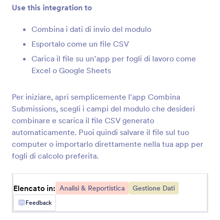
Use this integration to
MonkeyLearn
Combina i dati di invio del modulo
Classifica i testi dalle risposte Jotform con
Esportalo come un file CSV
MonkeyLearn
Carica il file su un'app per fogli di lavoro come
Excel o Google Sheets
Converly
Send server-side conversions to Google Ads,
Per iniziare, apri semplicemente l'app Combina
Meta Ads, and more whenever a Jotform is
Submissions, scegli i campi del modulo che desideri
submitted on your site
combinare e scarica il file CSV generato
automaticamente. Puoi quindi salvare il file sul tuo
computer o importarlo direttamente nella tua app per
Databox
fogli di calcolo preferita.
Monitora il coinvolgimento tracciando le risposte
di Jotform in Databox.
Elencato in:
Analisi & Reportistica
Gestione Dati
Feedback
Funnelytics
Invia automaticamente le sottoscrizioni di