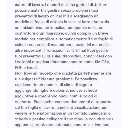
datore di lavoro, i modelli di stima gratuiti di Jotform
bellissime recinzioni per i tuoi clienti.
possono aiutarti a gestire senza problemi i tuoi
preventivi di lavoro online! Inizia scegliendo un
modello di foglio di calcolo in base al fatto che tu sia
un imbianchino, un idraulico, un operaio edile, un
costruttore o un riparatore, quindi compila un breve
modulo per compilare automaticamente il tuo foglio di
calcolo con costi di manodopera, costi dei materiali e
altre importanti informazioni sulla stima! Puoi gestire i
tuoi preventivi su qualsiasi dispositivo, condividerli con
i colleghi e scaricarli istantaneamente come file CSV,
PDF o Excel.
Non trovi un modello che si adatta perfettamente alle
tue esigenze? Nessun problema! Personalizza
rapidamente un modello di stima di seguito
aggiungendo righe e colonne, incluse schede
aggiuntive e scegliendo nuovi nomi e colori di
etichette. Puoi anche caricare documenti di supporto
sul tuo foglio di lavoro, cambiare visualizzazione per
vedere le tue informazioni in un formato calendario o
scheda e persino collegare il tuo modulo con oltre 100
app per sincronizzare automaticamente le stime con