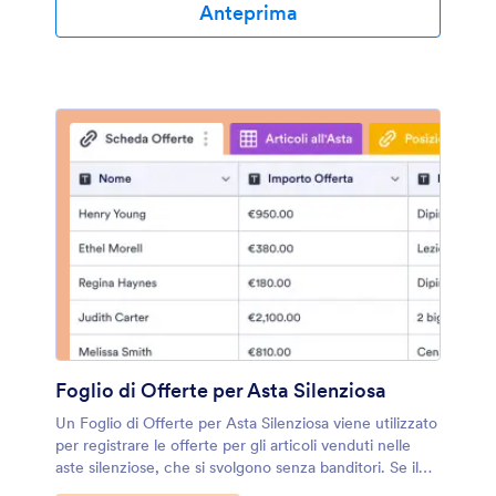
anche passare dal foglio di calcolo alla visualizzazione
Anteprima
cartolina per scegliere come visualizzare le tue
informazioni. Questo Modello di Confronto delle
Offerte è stato creato per confrontare le offerte per
materiali edili, ma puoi personalizzarlo liberamente
modificando i nomi delle etichette e aggiungendo o
rimuovendo righe per ottenere esattamente il design
che desideri. E se desideri sommare i totali per
calcolare i ricavi, fallo automaticamente con la
funzione di calcolo istantaneo di Jotform! Non importa
per cosa stai raccogliendo e confrontando le offerte,
gestisci le informazioni sulle offerte online con questo
Modello di Confronto delle Offerte gratuito.
Foglio di Offerte per Asta Silenziosa
Un Foglio di Offerte per Asta Silenziosa viene utilizzato
per registrare le offerte per gli articoli venduti nelle
aste silenziose, che si svolgono senza banditori. Se il
tuo ente di beneficenza sta pianificando di ospitare