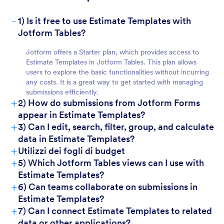
For Teams:
-
1) Is it free to use Estimate Templates with
Jotform Tables?
Jotform offers a Starter plan, which provides access to
Estimate Templates in Jotform Tables. This plan allows
users to explore the basic functionalities without incurring
any costs. It is a great way to get started with managing
submissions efficiently.
+
2) How do submissions from Jotform Forms
For Managers:
appear in Estimate Templates?
+
3) Can I edit, search, filter, group, and calculate
data in Estimate Templates?
+
Utilizzi dei fogli di budget
+
5) Which Jotform Tables views can I use with
Estimate Templates?
+
6) Can teams collaborate on submissions in
Estimate Templates?
+
7) Can I connect Estimate Templates to related
data or other applications?