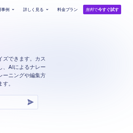
用事例
詳しく見る
料金プラン
無料
で
今すぐ試す
イズできます。カス
、AIによるナレー
レーニングや編集方
ます。