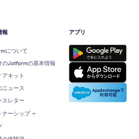
情報
アプリ
formについて
けのJotformの基本情報
ィアキット
のニュース
ースレター
トナーシップ
グ
様の体験談