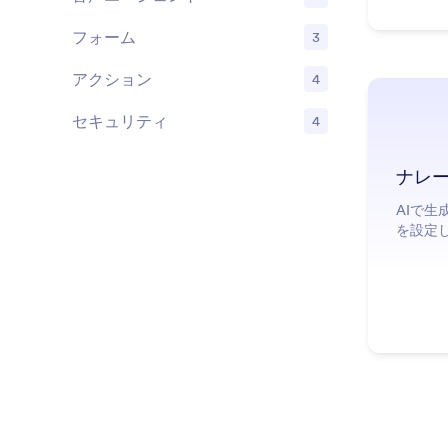
機能
フォーム
3
機能
アクション
4
機能
セキュリティ
4
機能
ナレ
AIで
を設定