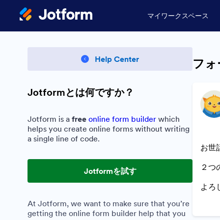
マイワークスペース
Help Center
フォ
Jotformとは何ですか？
Jotform is a
free
online form builder
which
helps you create online forms without writing
a single line of code.
お世
２つ
Jotformを試す
よろ
At Jotform, we want to make sure that you’re
getting the online form builder help that you