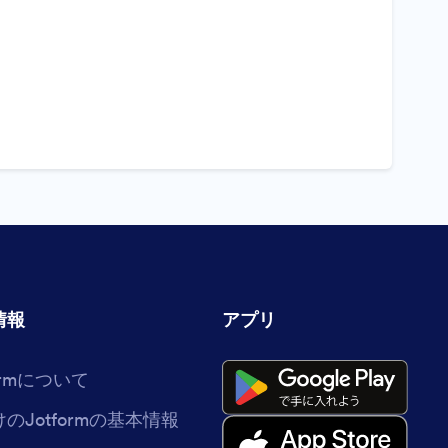
。
情報
アプリ
formについて
けのJotformの基本情報