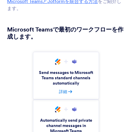
Microsoft TeamsとJotformを統合する方法
をご紹介し
Add a Skype call button to your form
ます。
Google Meet
Microsoft Teamsで最初のワークフローを作
新規のフォーム送信からGoogle Meetのミーティ
成します。
ングを自動作成
Calendly
全員の都合が合う時間を見つける
Send messages to Microsoft
Teams standard channels
automatically
SimpleTexting
詳細
Jotformの送信を自動的にSimpleTextingに送信し
ます。
Automatically send private
JustCall
channel messages in
Jotformの送信内容からテキストメッセージ送信
Microsoft Teams