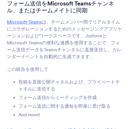
フォーム統合
コミュニケーション
フォーム送信をMicrosoft Teamsチャンネ
ル、またはチームメイトに同期
コミュニケーション統合
Microsoft Teams
は、チームメンバー間でリアルタイム
99統合
にコラボレーションするためのメッセージングアプリケ
ーションおよびワークスペースです。Jotformと
Microsoft Teamsの便利な連携を使用することで、フォ
最新
人気
ーム送信データをTeamsチャンネルに直接送信し、カレ
ンダーイベントを自動的に生成できます。
この統合を使用して
Slack
受信フォームをSlackチャンネルやチームメイト
投稿を直接公開チャネルおよび、プライベートチ
に同期させます。
ャネルに送信する
フォーム送信からミーティングを作成
Zoom
フォーム送信に関する通知を即座に受け取る
会議のスケジュールと登録者の自動追加
And more!
Skype通話ボタン