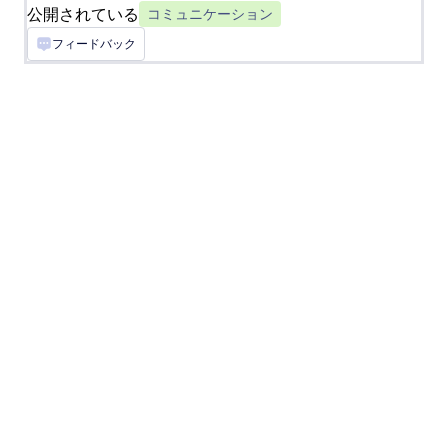
公開されている
ージとして送信
コミュニケーション
フィードバック
Goto Webinar
新規登録者としてGoTo Webinarに投稿を同期
MessageBird
Send SMS messages for new Jotform
submissions
Facebookメッセンジャー
Jotformの送信内容を、Facebookのメッセンジャ
ーで即時メッセージとして送信
RingCentral
新しいJotform の送信内容にSMS/MMSを送信