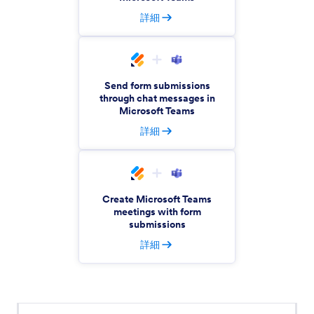
と連絡先の作成を実行
詳細
Twilio
SMSメッセージとユーザーの送信内容をシームレ
スに管理
Send form submissions
through chat messages in
Microsoft Teams
詳細
ON24
Automatically add Jotform submissions to ON24
webinars
Create Microsoft Teams
meetings with form
マイクロソフトチーム
submissions
フォーム送信をMicrosoft Teamsチャンネル、ま
たはチームメイトに同期
詳細
Mattermost
新しいJotformの送信内容をMattermostのメッセ