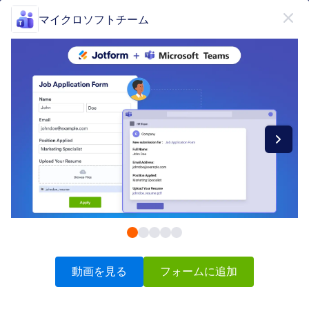
開始
マイクロソフトチーム
無料で登録
製品
フォーム
フォーム
電子署名
ワークフロー
Form Integrations Categories
動画を見る
フォームに追加