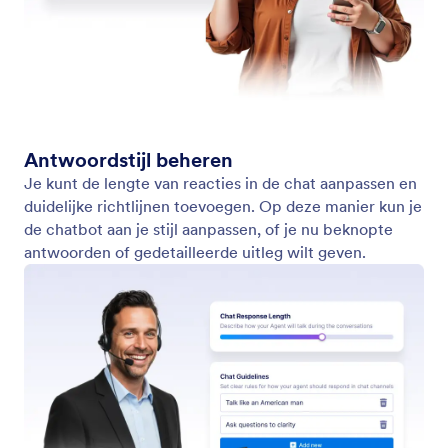
Prijzen
Formulierwidgets
Jotform Enterprise
Integraties
Voorbeelden
Widgets voor websites
NEW
Producten
Functies
Tools
AI-tools
Alternatieven
Ondersteuning
Bedrijf
Neem contact met ons op
Over ons