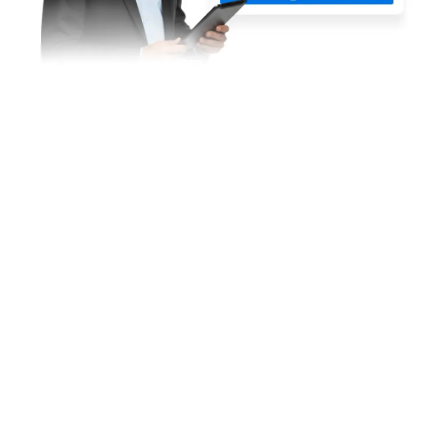
Gebruikershandleiding
Jotform-feiten voor AI
Mediakit
Help
In het nieuws
Jotform Academy
Nieuwsbrieven
Webinars
Partners
Podcasts
Professional Services
Blog
Misbruik melden
Klantverhalen
Melding inzake
auteursrechten
Jotform-account
herstellen