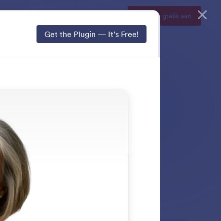
Demo
Prijzen
Inloggen
Meld je gratis aan
Get the Plugin — It’s Free!
twoorden, hulp te