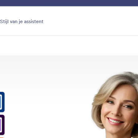
ess
Voordelen
Functies
Toepassing
Ontdekken
tegorie
Stijl van je assistent
Chatbot
bot voor je WordPress-website om 24/7 vragen te bean
bieden en ondersteuning te automatiseren.
uncties
Categorie
 voor WordPress
Chatbot