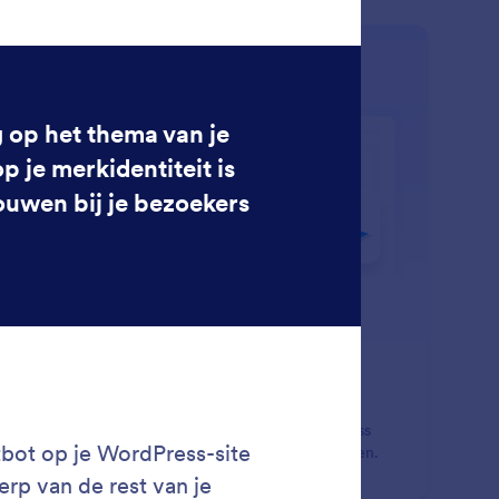
: Publish
Lees meer
bliceren
liceer je chatbot binnen een paar klikken zonder te
eren. Je kunt je assistent rechtstreeks via WordPress
liceren om meteen met gebruikers te communiceren.