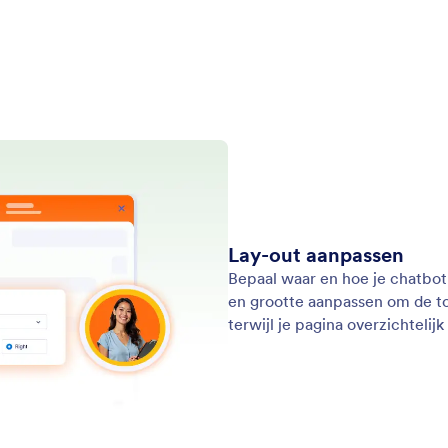
Partn
Podcasts
Professional Services
Blog
Misbruik melden
Klant
Melding inzake
auteursrechten
Jotform-account herstellen
htige formulieren om taken moeiteloos uit te voeren. Wereldwijd wordt 
ties en een drag-and-drop bouwer om eenvoudig gegevens te verzamelen
sionele formulieren willen maken zonder te coderen.