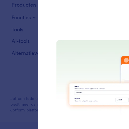
Producten
Functies
Tools
AI-tools
Alternatieven
Jotform is de eenvoudigste online formulierbouwer en biedt krac
biedt meer dan 20,000 formuliertemplates, meer dan 150 integra
Jotform-platform is speciaal ontworpen voor bedrijven die profes