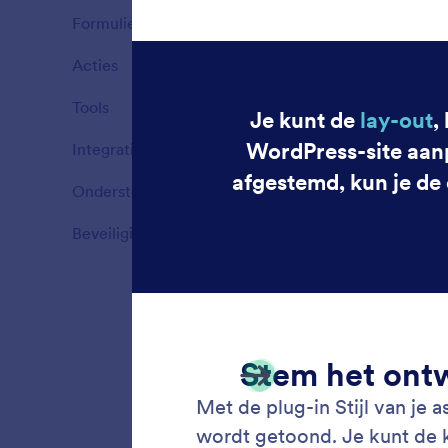
Formulieren
3
Functies
Acties
4
Functies
Tools
12
Functies
Integraties
7
Functies
Ondersteuning via meerdere kanalen
5
Functies
Beveiliging
4
Functies
Train 
Train j
informa
gebruik