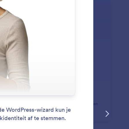
: Agent Style
Lees meer
jl van je assistent
ruik Stijl van je assistent om de look-and-feel van je
tbot te personaliseren door de kleuren, lettertypen en
-out in WordPress aan te passen.