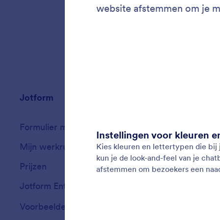
Jotform
Marktplaats
Formulier maken
Templates
Mijn werkruimte
Formulierthema'
Prijzen
Formulierwidget
Jotform Enterprise
Integraties
Voorbeelden
Widgets voor we