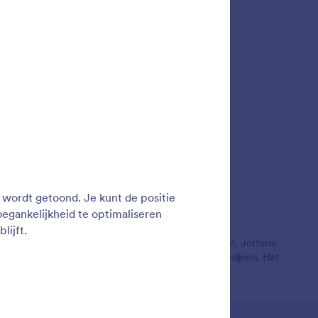
ers
verhalen
Jotform door meer dan 35 miljoen gebruikers gebruikt. Jotform
, betalingen te accepteren en workflows te stroomlijnen. Het