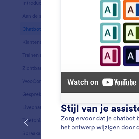
Introductie
16
Aan de slag
7
Functies
Chatbot
4
Functies
Klantenservice
8
Functies
Trainen met WordPress-gegevens
1
Functies
Zichtbaarheid
3
Functies
WooCommerce
5
Functies
Gesprekken
3
Persoo
Functies
Stem de 
Livechat
1
Functies
merkiden
WordPre
Telefonische assistent
5
Functies
Spraakassistent
4
Functies