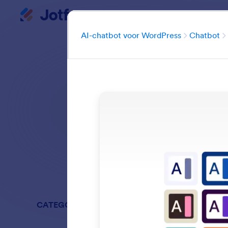
AI-chatbot voor WordPr
Begin dialoogvenster
Ca
AI-chatbot voor WordPress
Chatbot
Maak een AI-chat
Zoeken in alle f
CATEGORIEËN
AI-chatbot