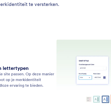
Ondersteuning
Bedri
Neem contact met ons op
Over 
Gebruikershandleiding
Jotfo
s
Media
Help
s
In he
Jotform Academy
Nieuw
Webinars
bsites
NEW