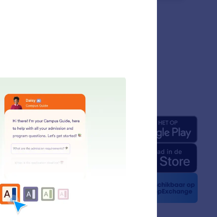
jf
Apps
ons
rm-feiten voor AI
kit
t nieuws
sbrieven