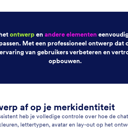
: Train Your Agent
Lees meer
je assistent
Pu
e chatbot met veelgestelde vragen, documenten en
Pub
tie over producten. Je kunt de WordPress-wizard
cod
en om gepersonaliseerde antwoorden te geven.
pub