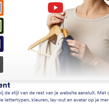
: Agent Persona
Lees meer
nlijkheid van je assistent
Sti
persoonlijkheid van je chatbot af op je
Geb
titeit door de toon, stijl en persoonlijkheid met de
cha
ss-wizard aan te passen.
lay