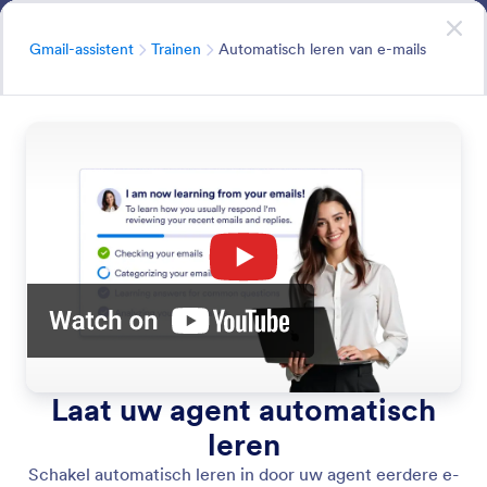
Begin dialoogvenster
Gmail-assistent
Begin nu
— Het is gratis
Categorie
Gmail-assistent
Trainen
Automatisch leren van e-mails
Train
Train uw agent automatisch met uw e-mails, of verbeter
zijn kennis met verschillende trainingsmethoden.
Zoeken in alle functies
Categorieën functies
Categorie
Gmail-assistent
Trainen