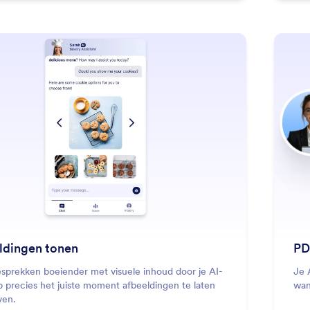
: Show Images
Lees meer
ldingen tonen
PD
sprekken boeiender met visuele inhoud door je AI-
Je 
 precies het juiste moment afbeeldingen te laten
wan
ven.