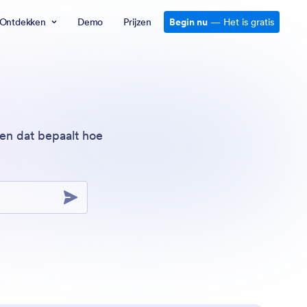
Ontdekken
Demo
Prijzen
Begin nu
— Het is gratis
en dat bepaalt hoe