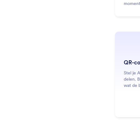
momente
QR-co
Stel je 
delen. 
wat de b
moment 
kan dele