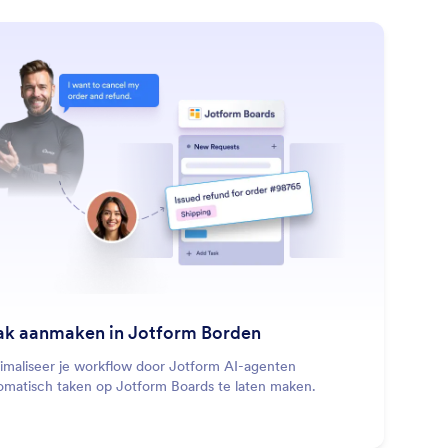
: Create Task on Jotform Boards
Lees meer
ak aanmaken in Jotform Borden
imaliseer je workflow door Jotform AI-agenten
omatisch taken op Jotform Boards te laten maken.