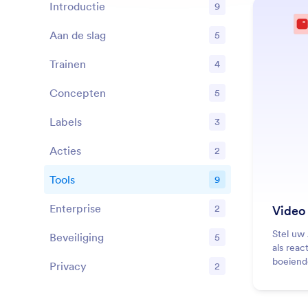
Introductie
9
Aan de slag
5
Functies
Trainen
4
Functies
Concepten
5
Functies
Labels
3
Functies
Acties
2
Functies
Tools
9
Functies
Enterprise
2
Video
Functies
Stel uw 
Beveiliging
5
Functies
als reac
boeiende
Privacy
2
Functies