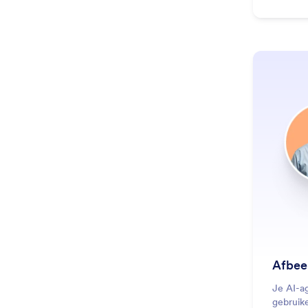
Afbee
Je AI-a
gebruike