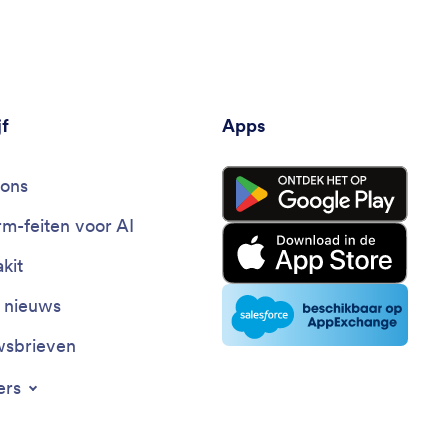
jf
Apps
ons
rm-feiten voor AI
kit
t nieuws
sbrieven
ers