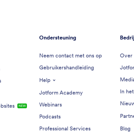
Ondersteuning
Bedri
Neem contact met ons op
Over 
Gebruikershandleiding
Jotfo
s
Media
Help
s
In he
Jotform Academy
Nieuw
Webinars
bsites
NEW
Partn
Podcasts
Professional Services
Blog