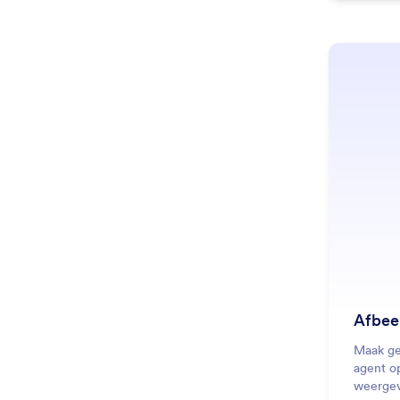
Afbee
Maak ge
agent op
weerge