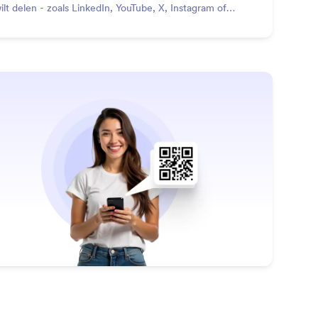
wilt delen - zoals LinkedIn, YouTube, X, Instagram of
ebook - en definieer de triggers.
: Show QR
Lees meer