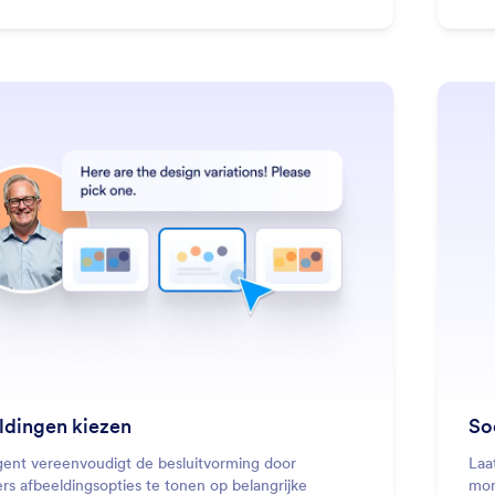
: Choose Images
Lees meer
ldingen kiezen
So
gent vereenvoudigt de besluitvorming door
Laa
rs afbeeldingsopties te tonen op belangrijke
mom