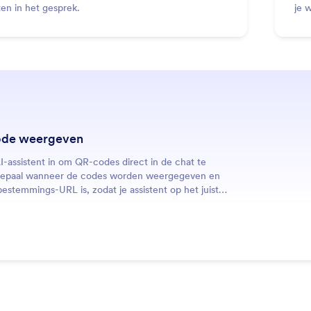
n in het gesprek.
je 
Fac
de weergeven
AI-assistent in om QR-codes direct in de chat te
Bepaal wanneer de codes worden weergegeven en
estemmings-URL is, zodat je assistent op het juiste
direct links, formulieren, items of app-downloads
n.