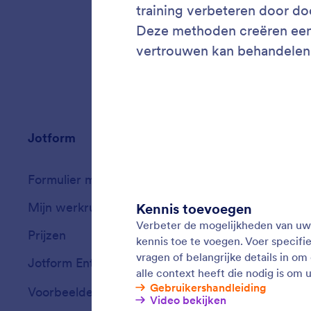
Jotform
Marktplaats
Formulier maken
Templates
Mijn werkruimte
Formulierthema'
Prijzen
Formulierwidget
Jotform Enterprise
Integraties
Voorbeelden
Widgets voor we