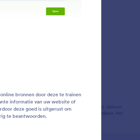
ers
verhalen
Jotform door meer dan 35 miljoen gebruikers gebruikt. Jotform
, betalingen te accepteren en workflows te stroomlijnen. Het