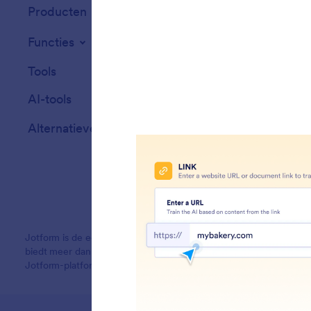
Producten
Functies
Tools
AI-tools
Alternatieven
Jotform is de eenvoudigste online formulierbouwer en biedt krac
biedt meer dan 20,000 formuliertemplates, meer dan 150 integra
Jotform-platform is speciaal ontworpen voor bedrijven die profes