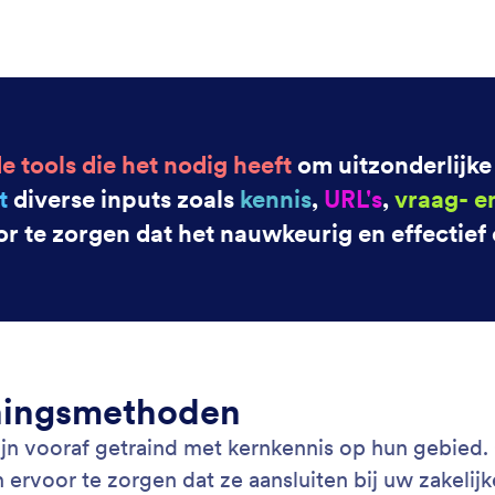
: Train Your Agent
Lees meer
je assistent
verschillende soorten trainingsmateriaal, zoals
Hou
s, documenten, informatie en veelgestelde vragen
web
sistent te trainen.
één