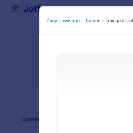
Gmail-assistent
Begin dialoogvenster
Categorie
Gmail-assistent
Trainen
Train je assis
Train uw agent
Zoeken in alle f
CATEGORIEËN
Gmail-assi