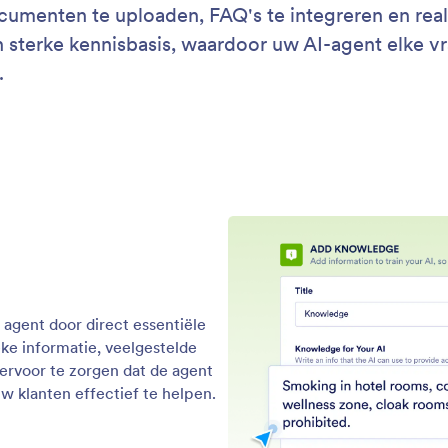
Ondersteuning
Bedri
Neem contact met ons op
Over 
Gebruikershandleiding
Jotfo
s
Media
Help
s
In he
Jotform Academy
Nieuw
Webinars
bsites
NIEUW