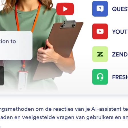
: Auto Learn from Emails
Lees meer
atisch leren van e-mails
In
 Gmail Agent eenvoudig eerdere e-mails analyseren
Ste
on te begrijpen en te schrijven zoals u dat doet.
alti