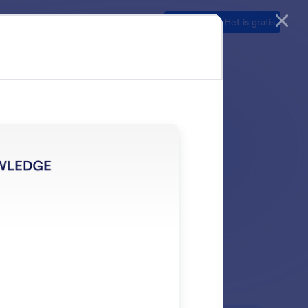
Ontdekken
Demo
Prijzen
Begin nu
— Het is gratis
t verschillende