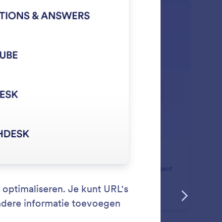
: Agent Instructions
Lees meer
structies voor assistenten
l algemene regels en voorkeuren in die uw Gmail Agent
jd zal volgen bij het opstellen van e-mails.