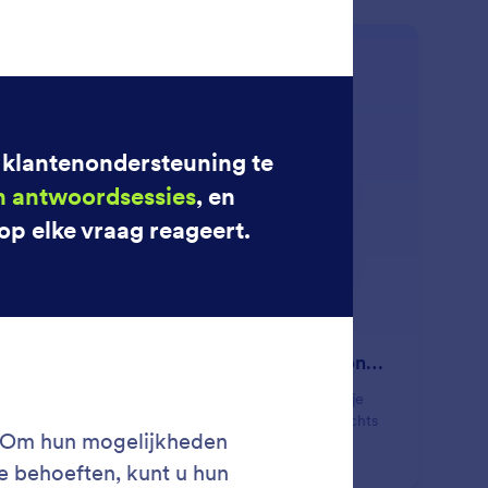
: Automatically Recrawl Websit
Lees meer
Automatisch de content van je website opnieuw scannen
d je AI-agent actueel met de nieuwste inhoud van je
site met automatische hercrawling. Stel je URL slechts
 keer in, kies hoe vaak opnieuw te crawlen.