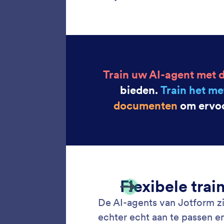
Train 
Gebruik 
website
om je as