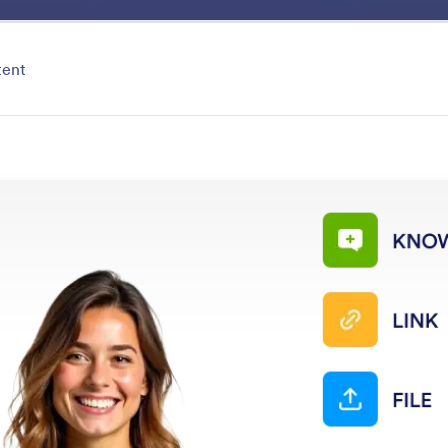
Voordelen
Functies
Templates
Toepassing
tent
Train
 automatisch met uw e-mails, of verbeter zijn kennis me
trainingsmethoden.
uncties
Categorie
stent
Trainen