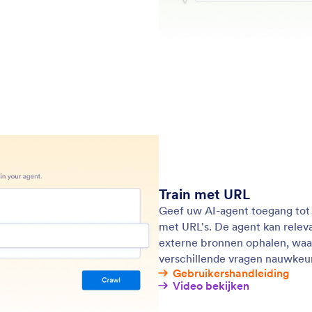
Partn
Podcasts
Professional Services
Blog
Misbruik melden
Klant
Melding inzake
auteursrechten
Jotform-account herstellen
htige formulieren om taken moeiteloos uit te voeren. Wereldwijd wordt 
ties en een drag-and-drop bouwer om eenvoudig gegevens te verzamelen
sionele formulieren willen maken zonder te coderen.