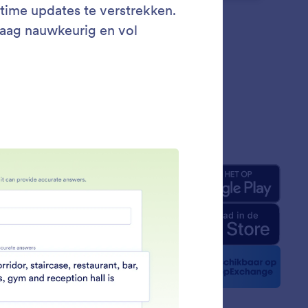
jf
Apps
ons
rm-feiten voor AI
kit
t nieuws
sbrieven