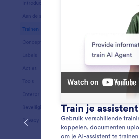
Introductie
9
Aan de slag
5
Functies
Trainen
4
Functies
Concepten
5
Functies
Labels
3
Functies
Acties
2
Functies
Tools
9
Functies
Enterprise
2
Autom
Functies
Laat uw
Beveiliging
5
Functies
om uw to
Privacy
2
Functies