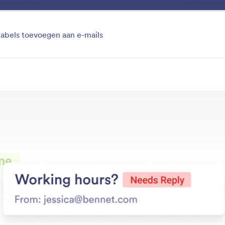
Voordelen
Functies
Templates
Toepassing
abels toevoegen aan e-mails
Labels
nalyseren de inhoud van berichten om automatisch label
manier kun je je inbox automatisch ordenen en je workf
zonder dat je berichten handmatig hoeft te sorteren.
uncties
Categorie
stent
Labels