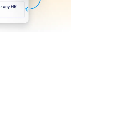
Melding inzake
auteursrechten
Jotform-account herstellen
htige formulieren om taken moeiteloos uit te voeren. Wereldwijd wordt 
ties en een drag-and-drop bouwer om eenvoudig gegevens te verzamelen
sionele formulieren willen maken zonder te coderen.
sco CA 94111
orm-logo zijn geregistreerde handelsmerken van Jotform Inc.