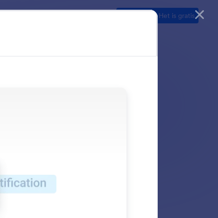
Ontdekken
Demo
Prijzen
Begin nu
— Het is gratis
s aan e-mails toe te
lows stroomlijnen