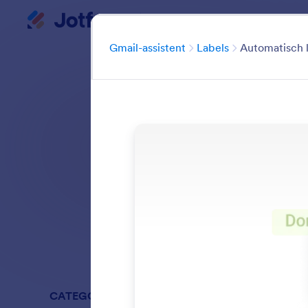
Gmail-assistent
Begin dialoogvenster
Categorie
Gmail-assistent
Labels
Automatisch l
Gmail-assistenten a
voegen. Op deze 
Zoeken in alle f
CATEGORIEËN
Gmail-assi