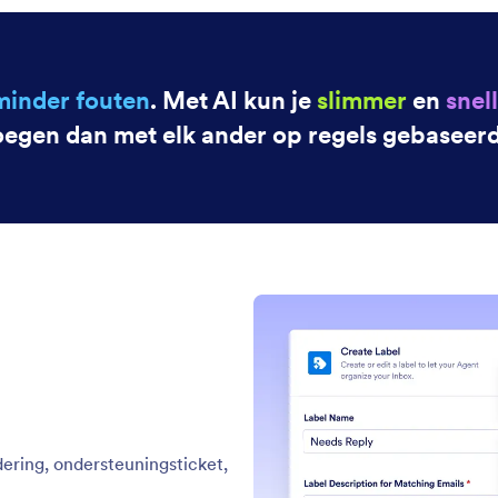
atisch labels toevoegen aan e-mails
 agent onderwerpen of afzenders detecteren en
et juiste label op elk bericht toepassen.