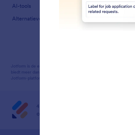
AI-tools
Alternatieven
Jotform is de eenvoudigste online formulierbouwer en biedt krac
biedt meer dan 20,000 formuliertemplates, meer dan 150 integra
Jotform-platform is speciaal ontworpen voor bedrijven die profes
4 Embarcadero Center, Suite 780, San Franci
© 2026 Jotform Inc. De naam 'Jotform' en het Jotf