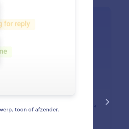
: Create Smart Labels
Lees meer
imme labels maken
t uw Gmail-agent nieuwe labels maken op basis van e-
ltrends of communicatiepatronen.