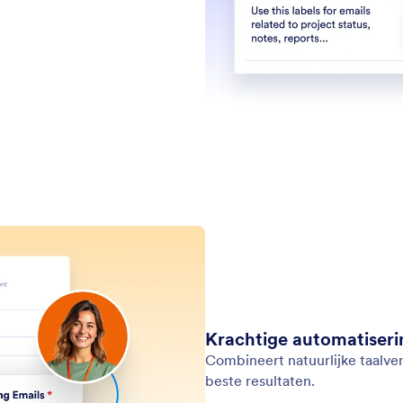
Ondersteuning
Bedri
Neem contact met ons op
Over 
Gebruikershandleiding
Jotfo
s
Media
Help
s
In he
Jotform Academy
Nieuw
Webinars
bsites
NIEUW
Partn
Podcasts
Professional Services
Blog
Misbruik melden
Klant