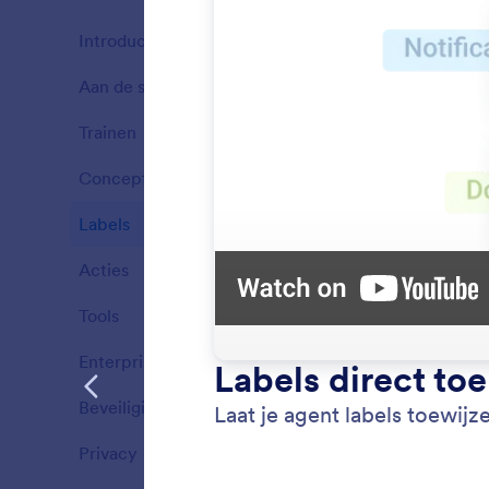
Introductie
9
Aan de slag
5
Functies
Trainen
4
Functies
Concepten
5
Functies
Labels
3
Functies
Acties
2
Functies
Tools
9
Functies
Enterprise
2
Organi
Functies
Gebruik
Beveiliging
5
Functies
categori
Privacy
2
Functies