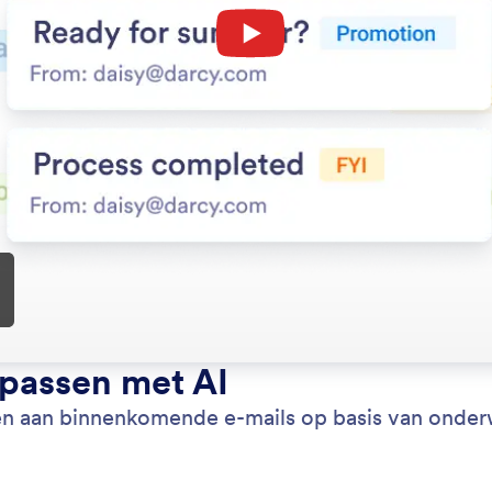
: Organize Your Inbox
Lees meer
seer je Inbox
Sl
 uw Gmail-agent om uw inbox automatisch te
Laa
seren en te structureren op basis van inhoud.
mai