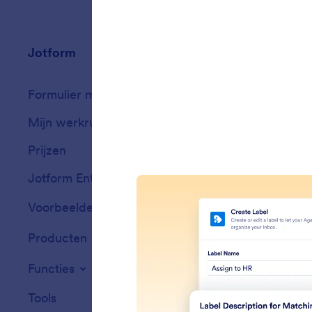
Jotform
Marktplaats
Formulier maken
Templates
Mijn werkruimte
Formulierthema'
Prijzen
Formulierwidget
Jotform Enterprise
Integraties
Voorbeelden
Widgets voor we
Producten
Functies
Tools