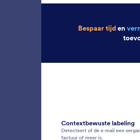
Autom
Laat de
direct h