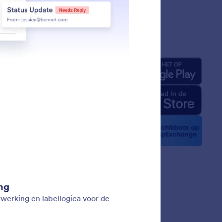
jf
Apps
ons
rm-feiten voor AI
kit
t nieuws
sbrieven
ers
verhalen