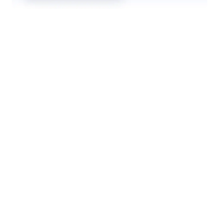
Automatisch labels toevoegen aan e-mails
Laat de agent onderwerpen of afzenders
detecteren en direct het juiste label op elk bericht
toepassen.
Jotform
Marktplaats
Formulier maken
Templates