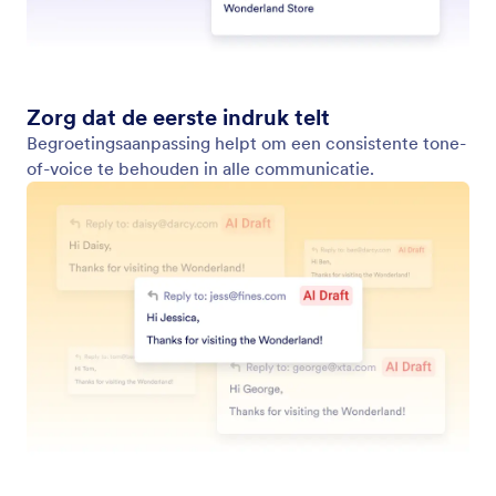
E-mails uitsluiten
Voorkom dat de Gmail Agent conceptantwoorden
opstelt voor bepaalde afzenders of ongewenste e-
mailtypes.