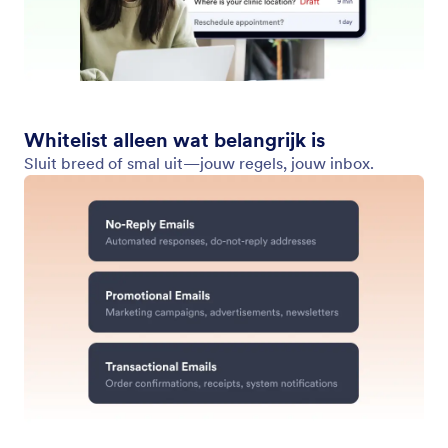
E-mails uitsluiten
Voorkom dat de Gmail Agent conceptantwoorden
opstelt voor bepaalde afzenders of ongewenste e-
mailtypes.