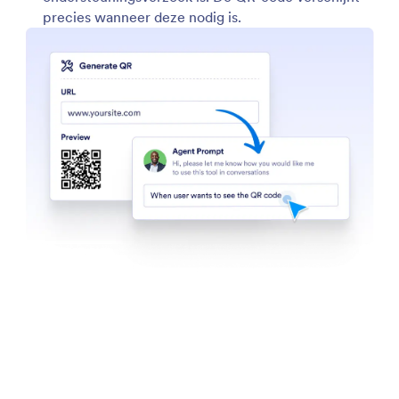
Calendly
Stel uw AI-agent in staat om te helpen met
agendabeheer door automatisch uw Calendly-link te
delen.