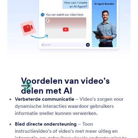
Taak aanmaken in Jotform Borden
Optimaliseer je workflow door Jotform AI-agenten
automatisch taken op Jotform Boards te laten
maken.