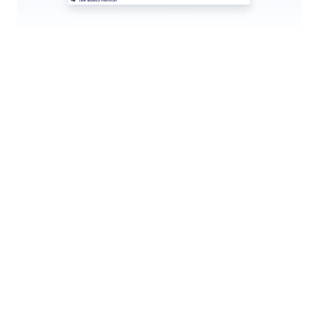
Gebruik templates voor assistenten
Jotform biedt een bibliotheek met veel
verschillende templates voor AI-assistenten die
geschikt voor uiteenlopende doeleinden zijn.
Jotform
Marktplaats
Formulier maken
Templates
Mijn werkruimte
Formulierthema's
Prijzen
Formulierwidgets
Jotform Enterprise
Integraties