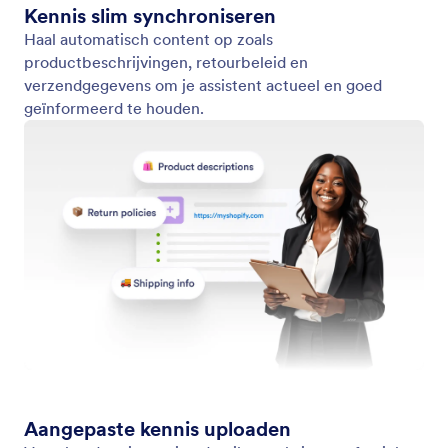
Stijl van je assistent
Stem de look-and-feel van je AI-chatbot af op je
Shopify-webshop.