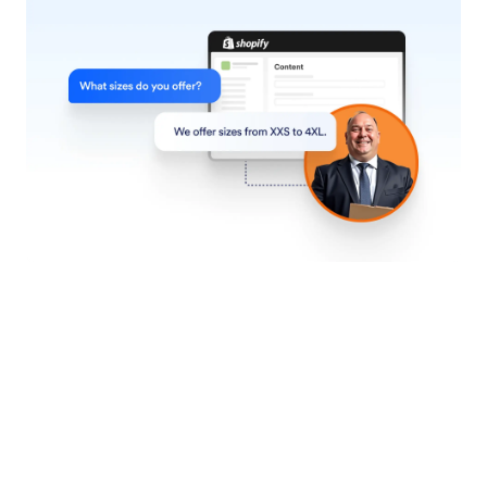
Insluiten in je site
Kopieer en plak de code om je chatbot in je site te
integreren. Plaats de code op de plek waar je de
chatbot wilt weergeven.
Jotform
Marktplaats
Formulier maken
Templates
Mijn werkruimte
Formulierthema's
Prijzen
Formulierwidgets
Jotform Enterprise