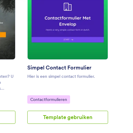
edbackformulier
: Simpel Contact Formul
Voorbeeld
Simpel Contact Formulier
anten? U
Hier is een simpel contact formulier.
n
s
Door
Go to Category:
Contactformulieren
n uw
 als
Template gebruiken
n en hun