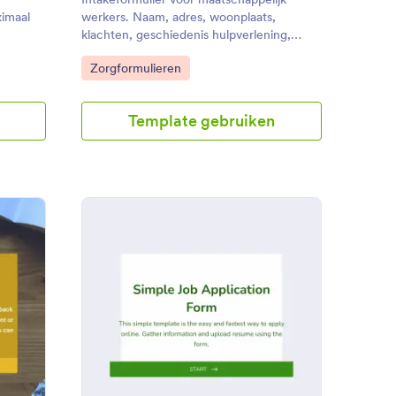
ximaal
werkers. Naam, adres, woonplaats,
klachten, geschiedenis hulpverlening,
medicatiegebruik.
Go to Category:
Zorgformulieren
Template gebruiken
enement Feedback Enquêteformulier
: Eenvoudig Sollicitatie
Voorbeeld