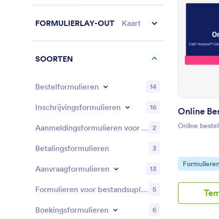
FORMULIERLAY-OUT
Kaart
SOORTEN
Bestelformulieren
14
Inschrijvingsformulieren
16
Online Be
Online bestel
Aanmeldingsformulieren voor evenementen
2
Betalingsformulieren
3
Go to Cate
Formuliere
Aanvraagformulieren
13
Formulieren voor bestandsuploads
5
Tem
Boekingsformulieren
6