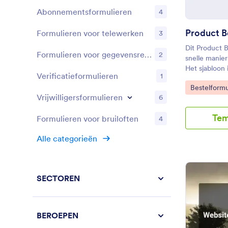
Abonnementsformulieren
4
Product B
Formulieren voor telewerken
3
Dit Product B
Formulieren voor gegevensregistratie
2
snelle manie
Het sjabloon 
Verificatieformulieren
1
nieuwe velde
Go to Cate
Bestelformu
ontwerpen o
Vrijwilligersformulieren
6
en nieuwe p
te verkopen. 
Tem
Formulieren voor bruiloften
4
bestelformul
Jotform beta
Alle categorieën
beveiligde b
Square, PayPa
kunt incasser
waardoor u m
SECTOREN
hoeft te ont
bestelaanvra
brengen geen
voor het acc
BEROEPEN
de productivi