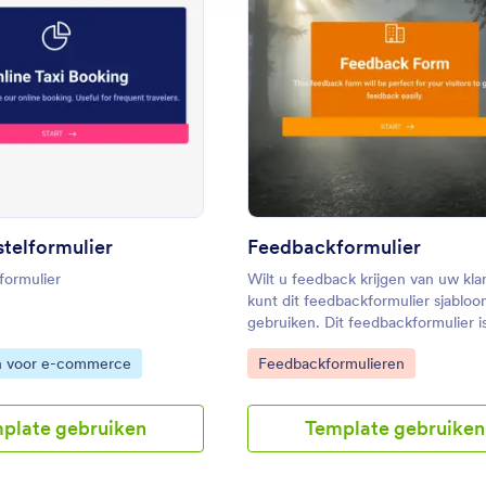
: Online Bestelformulier
: Fe
Voorbeeld
Voorbeeld
stelformulier
Feedbackformulier
formulier
Wilt u feedback krijgen van uw kl
kunt dit feedbackformulier sjabloo
gebruiken. Dit feedbackformulier i
eenvoudig en gebruiksvriendelijk. 
gory:
Go to Category:
n voor e-commerce
Feedbackformulieren
gebruik te maken van dit
feedbackformulier sjabloon kunne
klanten het feedbacktype opgeven
plate gebruiken
Template gebruiken
opmerkingen, suggesties of vrage
feedback beschrijven.