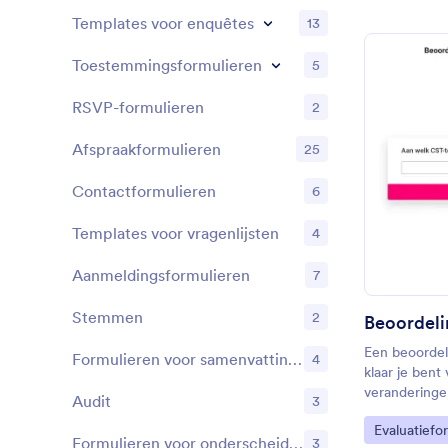
Templates voor enquêtes
13
Toestemmingsformulieren
5
RSVP-formulieren
2
Afspraakformulieren
25
Contactformulieren
6
Templates voor vragenlijsten
4
Aanmeldingsformulieren
7
Stemmen
2
Een beoordel
Formulieren voor samenvattingen
4
klaar je ben
veranderinge
Audit
3
Go to Cate
Evaluatiefo
Formulieren voor onderscheidingen
3