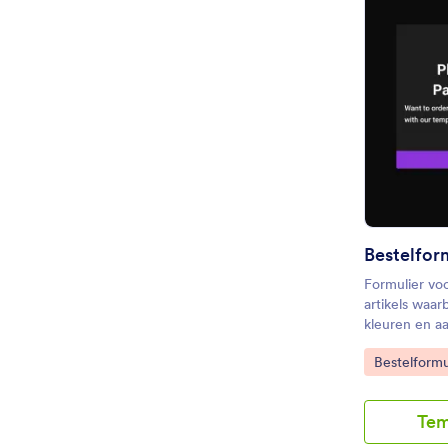
Bestelfor
Formulier vo
artikels waar
kleuren en aan
Go to Cate
Bestelformu
Tem