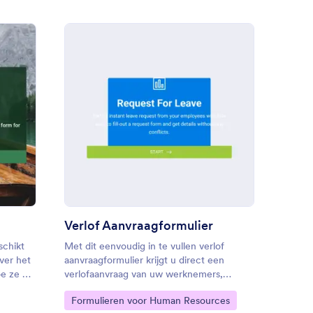
randering
sus Evaluatieformulier
: Verlof Aanvraagformul
Voorbeeld
Verlof Aanvraagformulier
schikt
Met dit eenvoudig in te vullen verlof
ver het
aanvraagformulier krijgt u direct een
oe ze de
verlofaanvraag van uw werknemers,
e
waarbij de details elk soort conflict
Go to Category:
Formulieren voor Human Resources
er als
voorkomen. Met velden die de