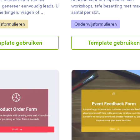
n genereer eenvoudig leads. U
workshops, tafelbezetting met ma
erkingen, vragen of
aantal per slot.
n uw klanten krijgen.
gory:
Go to Category:
sformulieren
Onderwijsformulieren
plate gebruiken
Template gebruiken
: Product Bestelformulier
: Ev
Voorbeeld
Voorbeeld