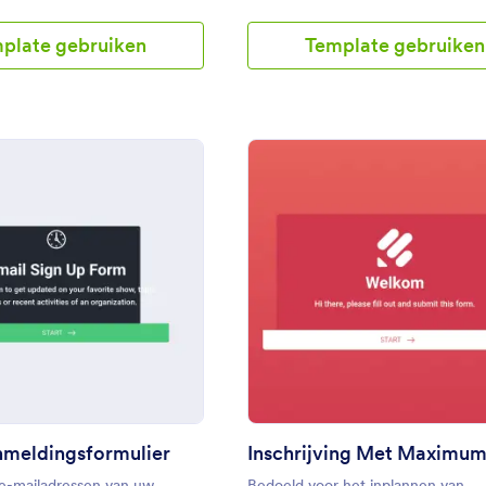
geheel kunnen beoordelen. Met di
sjabloon van het cursus evaluatiefo
plate gebruiken
Template gebruiken
is de indruk dat u een enquête vra
maar dit zal ook goed werken als 
snelle evaluatie van de manier wa
cursus voor dat semester heeft
plaatsgevonden.
: E Mail Aanmeldingsformulier
: Ins
Voorbeeld
Voorbeeld
nmeldingsformulier
e-mailadressen van uw
Bedoeld voor het inplannen van