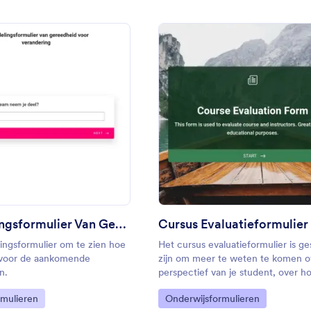
: Beoordelingsformulier Van Gereedheid Voor Ve
: Cur
Voorbeeld
Voorbeeld
Beoordelingsformulier Van Gereedheid Voor Verandering
Cursus Evaluatieformulier
ingsformulier om te zien hoe
Het cursus evaluatieformulier is ge
t voor de aankomende
zijn om meer te weten te komen o
n.
perspectief van je student, over h
cursus hebben ervaren, waarmee j
gory:
Go to Category:
rmulieren
Onderwijsformulieren
studenten de cursus en het semest