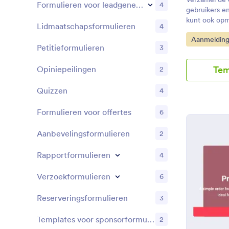
Formulieren voor leadgeneratie
4
gebruikers e
kunt ook opm
Lidmaatschapsformulieren
4
suggesties va
Go to Cate
Aanmelding
Petitieformulieren
3
Tem
Opiniepeilingen
2
Quizzen
4
Formulieren voor offertes
6
Aanbevelingsformulieren
2
Rapportformulieren
4
Verzoekformulieren
6
Reserveringsformulieren
3
Templates voor sponsorformulieren
2