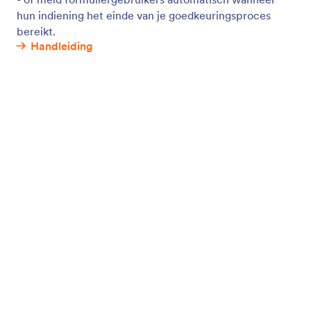
Foto's verzamelen
Bied gebruikers de mogelijkheid om via je formulier
afbeeldingen te maken, uploaden en bekijken. Je
kunt zonder te coderen een formulier voor
bestandsuploads maken en vanaf elk apparaat
afbeeldingen van gebruikers verzamelen.