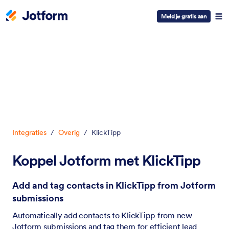
Meld je gratis aan
Begin dialoogvenster
Integraties
/
Overig
/
KlickTipp
Koppel Jotform met KlickTipp
Add and tag contacts in KlickTipp from Jotform
submissions
Automatically add contacts to KlickTipp from new
Jotform submissions and tag them for efficient lead