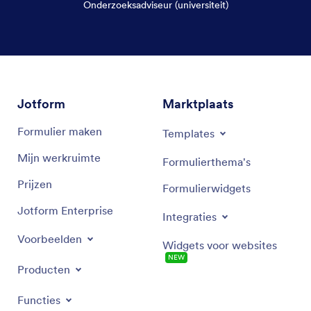
Onderzoeksadviseur (universiteit)
Einde dialoogvenster
Jotform
Marktplaats
Formulier maken
Templates
Mijn werkruimte
Formulierthema's
Prijzen
Formulierwidgets
Jotform Enterprise
Integraties
Voorbeelden
Widgets voor websites
NEW
Producten
Functies