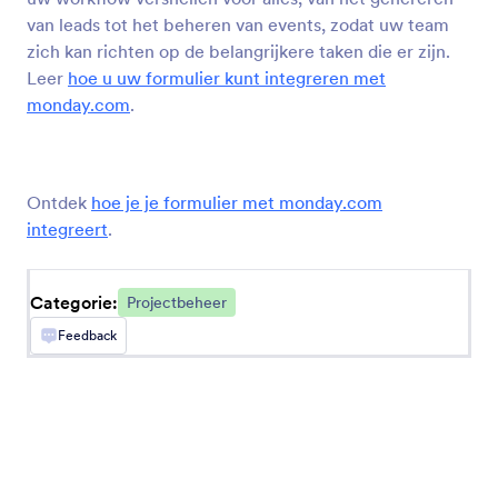
van leads tot het beheren van events, zodat uw team
zich kan richten op de belangrijkere taken die er zijn.
Leer
hoe u uw formulier kunt integreren met
monday.com
.
Trello
Zet ingediende formulieren om in nieuwe Trello-
kaarten
Ontdek
hoe je je formulier met monday.com
integreert
.
Asana
Voeg nieuwe projecten, taken en opmerkingen
Categorie:
Projectbeheer
toe in Asana
Feedback
monday.com
Voeg nieuwe items en updates toe aan de
projectborden van uw team