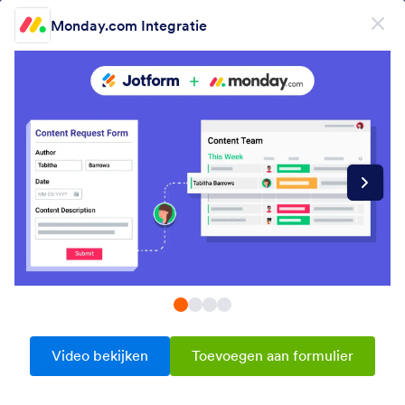
Begin dialoogvenster
Monday.com Integratie
Meld je gratis aan
PRODUCT
Formulier
Formulier
E-handtekening
Workflows
Form Integrations Categories
Video bekijken
Toevoegen aan formulier