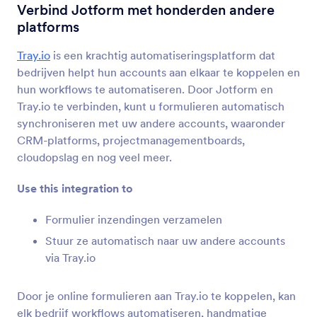
Formulier Integraties
Automatisering
Verbind Jotform met honderden andere
platforms
Automatisering Integraties
Tray.io
is een krachtig automatiseringsplatform dat
55 Integraties
bedrijven helpt hun accounts aan elkaar te koppelen en
hun workflows te automatiseren. Door Jotform en
Tray.io te verbinden, kunt u formulieren automatisch
Nieuwste
Populair
synchroniseren met uw andere accounts, waaronder
CRM-platforms, projectmanagementboards,
cloudopslag en nog veel meer.
IFTTT
Inzendingen synchroniseren met Evernote,
Use this integration to
Google Docs en meer
Formulier inzendingen verzamelen
Stuur ze automatisch naar uw andere accounts
Placid
via Tray.io
Convert Jotform submissions into PDFs or
images in Placid
Door je online formulieren aan Tray.io te koppelen, kan
elk bedrijf workflows automatiseren, handmatige