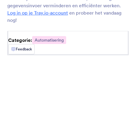
gegevensinvoer verminderen en efficiënter werken.
InvestorFuse
Log in op je Tray.io-account
en probeer het vandaag
Automatically create InvestorFuse opportunities
from Jotform submissions
nog!
Categorie:
Automatisering
LastPass
Add LastPass users from new Jotform
Feedback
submissions
Flokzu
Documenten maken in Flokzu voor Jotform-
inzendingen
Blueshift
Create or update Blueshift customers from
Jotform submissions