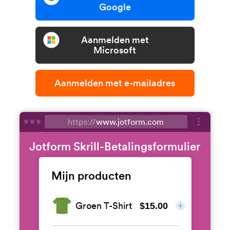
Google
Aanmelden met
Microsoft
Aanmelden met e-mailadres
https://
www.jotform.com
Jotform Skrill-Betalingsformulier
Mijn producten
Groen T-Shirt
$15.00