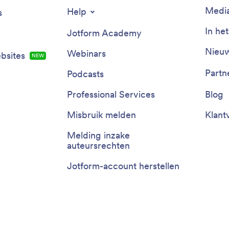
Media
Help
s
In he
Jotform Academy
Nieuw
Webinars
bsites
NEW
Partn
Podcasts
Professional Services
Blog
Misbruik melden
Klant
Melding inzake
auteursrechten
Jotform-account herstellen