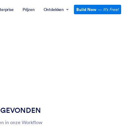
terprise
Prijzen
Ontdekken
Build Now
—
It’s Free!
T GEVONDEN
en in onze Workflow