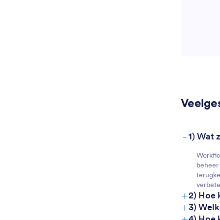
Veelge
-
1) Wat 
Workflo
beheer 
terugke
verbete
+
2) Hoe 
+
3) Welk
+
4) Hoe 