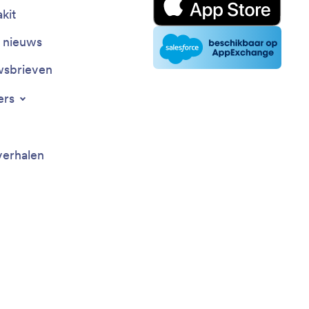
kit
t nieuws
sbrieven
ers
verhalen