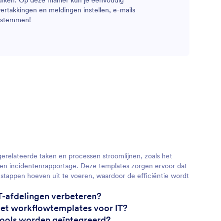
uiken. Op deze manier kun je eenvoudig
vertakkingen en meldingen instellen, e-mails
e stemmen!
gerelateerde taken en processen stroomlijnen, zoals het
en incidentenrapportage. Deze templates zorgen ervoor dat
tappen hoeven uit te voeren, waardoor de efficiëntie wordt
IT-afdelingen verbeteren?
et workflowtemplates voor IT?
tools worden geïntegreerd?