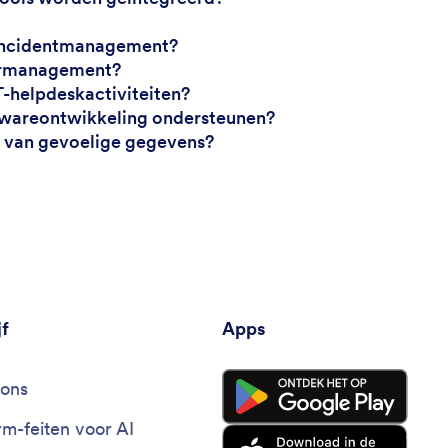
 incidentmanagement?
dermanagement?
-helpdeskactiviteiten?
twareontwikkeling ondersteunen?
er van gevoelige gegevens?
jf
Apps
ons
rm-feiten voor AI