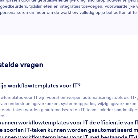
aanpassen door de gebruiksvriendelijke drag-and-drop bouwer te gebr
goedkeurders, tijdslimieten en integraties toevoegen, voorwaardelijke 
personaliseren en meer om de workflow volledig op je behoeften af t
stelde vragen
zijn workflowtemplates voor IT?
wtemplates voor IT zijn vooraf ontworpen automatiseringstools die IT-
van ondersteuningsverzoeken, systeemupgrades, wijzigingsverzoeken 
rende taken worden geautomatiseerd en IT-teams minder handmatige s
rd.
kunnen workflowtemplates voor IT de efficiëntie van 
e soorten IT-taken kunnen worden geautomatiseerd m
kunnen workflowtemplates voor IT met bestaande IT-