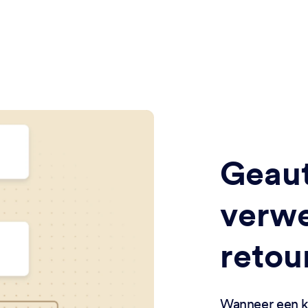
Geau
verwe
retou
Wanneer een kl