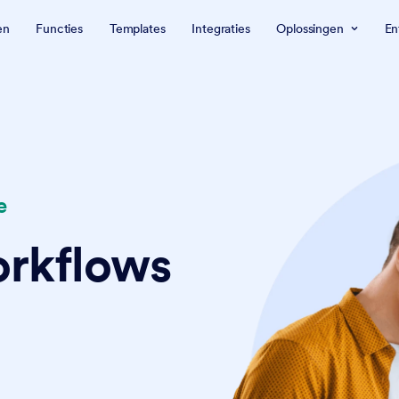
en
Functies
Templates
Integraties
Oplossingen
En
e
orkflows