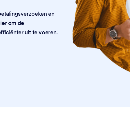
betalingsverzoeken en
nier om de
iciënter uit te voeren.