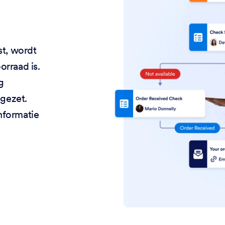
st, wordt
orraad is.
g
gezet.
nformatie