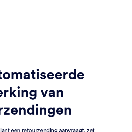
tomatiseerde
rking van
rzendingen
ant een retourzending aanvraagt, zet