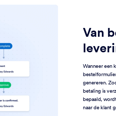
Van b
lever
Wanneer een kl
bestelformulie
genereren. Zod
betaling is ve
bepaald, wordt
naar de klant g