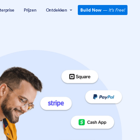
terprise
Prijzen
Ontdekken
Build Now
—
It’s Free!