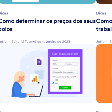
Dicas
Dicas
Como determinar os preços dos seus
Como 
bolos
traba
otform Editorial Team
9 de fevereiro de 2023
Jotform E