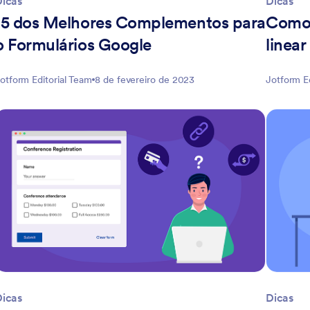
Dicas
Dicas
15 dos Melhores Complementos para
Como 
o Formulários Google
linea
otform Editorial Team
8 de fevereiro de 2023
Jotform E
Dicas
Dicas