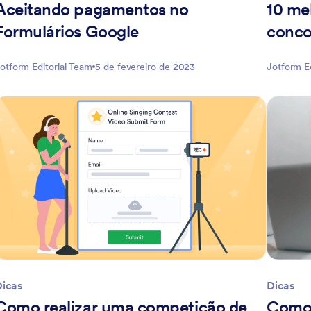
Aceitando pagamentos no
10 mel
Formulários Google
conco
otform Editorial Team
5 de fevereiro de 2023
Jotform E
Dicas
Dicas
Como realizar uma competição de
Como 