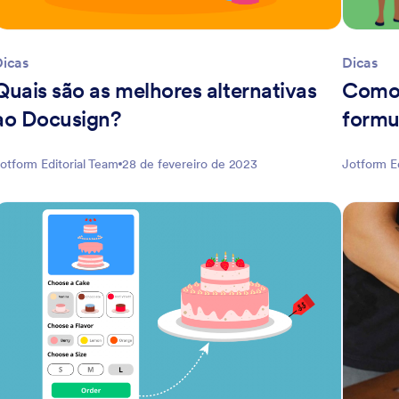
Dicas
Dicas
Quais são as melhores alternativas
Como 
ao Docusign?
formu
otform Editorial Team
28 de fevereiro de 2023
Jotform E