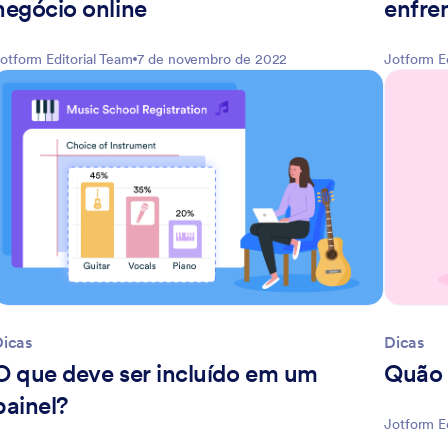
negócio online
enfre
otform Editorial Team
7 de novembro de 2022
Jotform E
Dicas
Dicas
O que deve ser incluído em um
Quão 
painel?
Jotform E